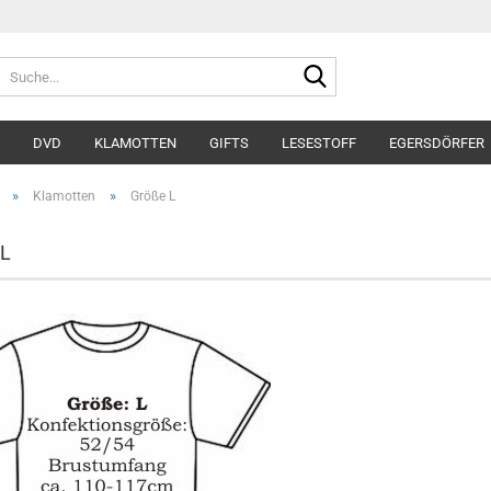
Suche...
DVD
KLAMOTTEN
GIFTS
LESESTOFF
EGERSDÖRFER
»
»
Klamotten
Größe L
 L