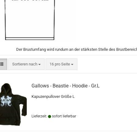
Der Brustumfang wird rundum an der stärksten Stelle des Brustbereic
Sortieren nach
pro Seite
Sortieren nach
16 pro Seite
Gallows - Beastie - Hoodie - Gr.L
Kapuzenpullover Größe L
Lieferzeit:
sofort lieferbar