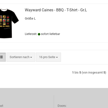
Wayward Caines - BBQ - T-Shirt - Gr.L
Größe L
Lieferzeit:
sofort lieferbar
Sortieren nach
pro Seite
Sortieren nach
16 pro Seite
1
bis
5
(von insgesamt
5
)
ast
Doors: