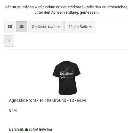
Der Brustumfang wird rundum an der stärksten Stelle des Brustbereiches,
unter den Achseln entlang, gemessen.
Sortieren nach
pro Seite
Sortieren nach
16 pro Seite
1
Agnostic Front - To The Ground - TS - Gr.M
Gr.M
Lieferzeit:
sofort lieferbar