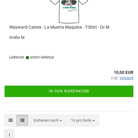
Wayward Caines - La Muerta Maquina - T-Shirt - Gr.M
Größe M
Lieferzeit:
sofort lieferbar
10,00 EUR
zzgl.
Versand
IN DEN WARENKORB
Sortieren nach
pro Seite
Sortieren nach
16 pro Seite
1