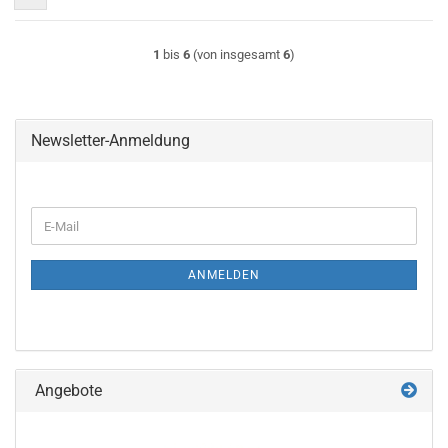
1
bis
6
(von insgesamt
6
)
Newsletter-Anmeldung
WEITER
E-
ZUR
Mail
NEWSLETTER-
ANMELDUNG
ANMELDEN
Angebote