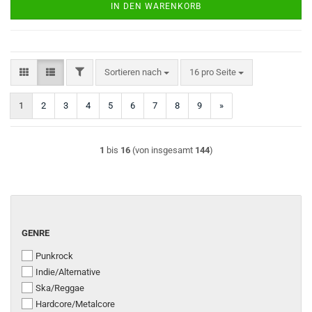
IN DEN WARENKORB
FILTER
Sortieren nach
pro Seite
Sortieren nach
16 pro Seite
1
2
3
4
5
6
7
8
9
»
1
bis
16
(von insgesamt
144
)
GENRE
GENRE
Punkrock
Indie/Alternative
Ska/Reggae
Hardcore/Metalcore