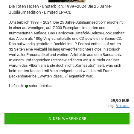
Die Toten Hosen - Unsterblich: 1999–2024 Die 25 Jahre-
Jubiläumsedition - Limited LP+CD
„Unsterblich 1999 – 2024: Die 25 Jahre-Jubiläumsedition“ erscheint
in einer aufwendigen, auf 7.000 Exemplare limitierten und
nummerierten Auflage. Das Hardcover-Gatefold-Deluxe-Book enthält
das Album als 180g-Vinylschallplatte und CD sowie eine Bonus-CD.
Das aufwendig gestaltete Booklet im LP-Format enthält auf satten
32 Seiten eine Vielzahl bislang unveröffentlichter Fotos, historisch
wertvoller Presseartikel und weitere Artefakte aus dem Bandarchiv.
In einem umfangreichen Interview erfahren wir u. a. mehr darüber,
warum das Album am Ende doch nicht „Kamasutra“ hieß, was sich
beim ersten Konzert mit Vom ereignete und wie das mit Franz
Beckenbauer bei „Wetten, dass.. ?“ eigentlich war.
Lieferzeit:
sofort lieferbar
59,90 EUR
zzgl.
Versand
IN DEN WARENKORB