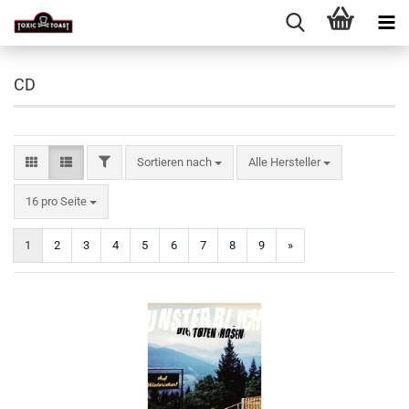
CD
FILTER
Sortieren nach
Sortieren nach
Alle Hersteller
pro Seite
16 pro Seite
1
2
3
4
5
6
7
8
9
»