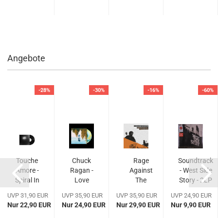
Angebote
-28%
-30%
-16%
-60%
Touche
Chuck
Rage
Soundtrack
Amore -
Ragan -
Against
- West Side
Spiral In
Love
The
Story - 2LP
An
And
Machine -
UVP 31,90 EUR
UVP 35,90 EUR
UVP 35,90 EUR
UVP 24,90 EUR
Straight
Lore -
Democratic
Nur 22,90 EUR
Nur 24,90 EUR
Nur 29,90 EUR
Nur 9,90 EUR
Line -
Limited
National