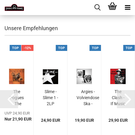
Unsere Empfehlungen
TOP
-12%
TOP
TOP
TOP
-
The
Slime -
Argies -
The
sser
Pogues
Slime 1 -
Volviendose
Clash -
LP
- The
2LP
Ska -
If Music
Best Of
Limited LP
Could
UVP 24,90 EUR
The
Talk -
Nur 21,90 EUR
24,90 EUR
19,90 EUR
29,90 EUR
Pogues
Limited
- LP
2LP