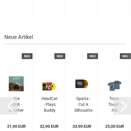
LP
LP
Convention
2000...
Neue Artikel
NEU
NEU
NEU
NEU
The
HeadCat
Sparta -
Toxic-
Limit -
- Plays
Cut A
Toast -
Another
Buddy
Silhouette
His
Drop -
Holly -
- Limited
Masters
LP
Limited
LP
Voice -
31,90 EUR
32,90 EUR
33,90 EUR
25,00 EUR
LP
T-Shirt -