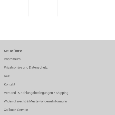
Gr.S
MEHR ÜBER...
Impressum
Privatsphäre und Datenschutz
AGB
Kontakt
Versand- & Zahlungsbedingungen / Shipping
Widerrufsrecht & Muster-Widerrufsformular
Callback Service