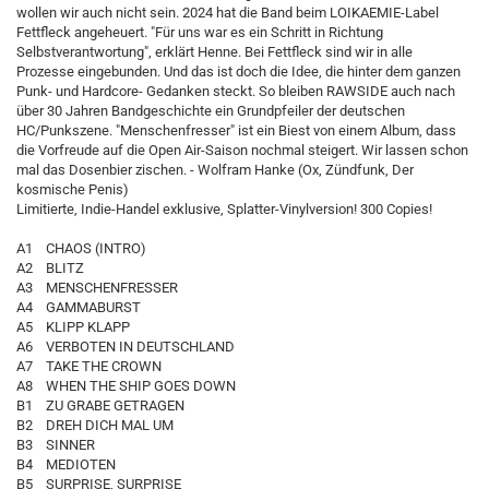
wollen wir auch nicht sein. 2024 hat die Band beim LOIKAEMIE-Label
Fettfleck angeheuert. "Für uns war es ein Schritt in Richtung
Selbstverantwortung", erklärt Henne. Bei Fettfleck sind wir in alle
Prozesse eingebunden. Und das ist doch die Idee, die hinter dem ganzen
Punk- und Hardcore- Gedanken steckt. So bleiben RAWSIDE auch nach
über 30 Jahren Bandgeschichte ein Grundpfeiler der deutschen
HC/Punkszene. "Menschenfresser" ist ein Biest von einem Album, dass
die Vorfreude auf die Open Air-Saison nochmal steigert. Wir lassen schon
mal das Dosenbier zischen. - Wolfram Hanke (Ox, Zündfunk, Der
kosmische Penis)
Limitierte, Indie-Handel exklusive, Splatter-Vinylversion! 300 Copies!
A1 CHAOS (INTRO)
A2 BLITZ
A3 MENSCHENFRESSER
A4 GAMMABURST
A5 KLIPP KLAPP
A6 VERBOTEN IN DEUTSCHLAND
A7 TAKE THE CROWN
A8 WHEN THE SHIP GOES DOWN
B1 ZU GRABE GETRAGEN
B2 DREH DICH MAL UM
B3 SINNER
B4 MEDIOTEN
B5 SURPRISE, SURPRISE