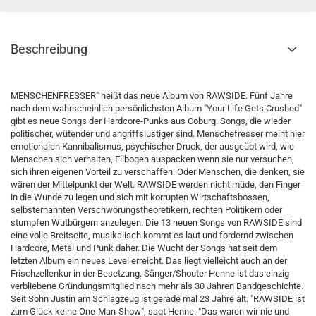
Beschreibung
MENSCHENFRESSER" heißt das neue Album von RAWSIDE. Fünf Jahre
nach dem wahrscheinlich persönlichsten Album "Your Life Gets Crushed"
gibt es neue Songs der Hardcore-Punks aus Coburg. Songs, die wieder
politischer, wütender und angriffslustiger sind. Menschefresser meint hier
emotionalen Kannibalismus, psychischer Druck, der ausgeübt wird, wie
Menschen sich verhalten, Ellbogen auspacken wenn sie nur versuchen,
sich ihren eigenen Vorteil zu verschaffen. Oder Menschen, die denken, sie
wären der Mittelpunkt der Welt. RAWSIDE werden nicht müde, den Finger
in die Wunde zu legen und sich mit korrupten Wirtschaftsbossen,
selbsternannten Verschwörungstheoretikern, rechten Politikern oder
stumpfen Wutbürgern anzulegen. Die 13 neuen Songs von RAWSIDE sind
eine volle Breitseite, musikalisch kommt es laut und fordernd zwischen
Hardcore, Metal und Punk daher. Die Wucht der Songs hat seit dem
letzten Album ein neues Level erreicht. Das liegt vielleicht auch an der
Frischzellenkur in der Besetzung. Sänger/Shouter Henne ist das einzig
verbliebene Gründungsmitglied nach mehr als 30 Jahren Bandgeschichte.
Seit Sohn Justin am Schlagzeug ist gerade mal 23 Jahre alt. "RAWSIDE ist
zum Glück keine One-Man-Show", sagt Henne. "Das waren wir nie und