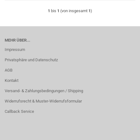
1
bis
1
(von insgesamt
1
)
MEHR ÜBER...
Impressum
Privatsphäre und Datenschutz
AGB
Kontakt
Versand- & Zahlungsbedingungen / Shipping
Widerrufsrecht & Muster-Widerrufsformular
Callback Service