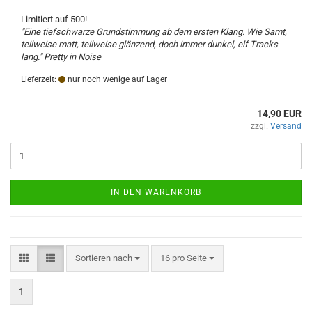
Limitiert auf 500!
"Eine tiefschwarze Grundstimmung ab dem ersten Klang. Wie Samt,
teilweise matt, teilweise glänzend, doch immer dunkel, elf Tracks
lang." Pretty in Noise
Lieferzeit:
nur noch wenige auf Lager
14,90 EUR
zzgl.
Versand
IN DEN WARENKORB
Sortieren nach
pro Seite
Sortieren nach
16 pro Seite
1