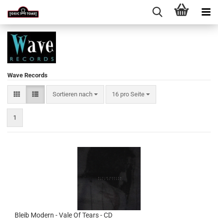
Wave Records
Sortieren nach
pro Seite
Sortieren nach
16 pro Seite
1
Bleib Modern - Vale Of Tears - CD