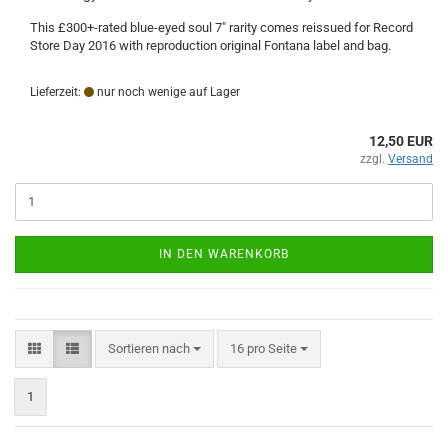
This £300+-rated blue-eyed soul 7" rarity comes reissued for Record
Store Day 2016 with reproduction original Fontana label and bag.
Lieferzeit:
nur noch wenige auf Lager
12,50 EUR
zzgl.
Versand
IN DEN WARENKORB
Sortieren nach
pro Seite
Sortieren nach
16 pro Seite
1