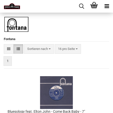
Fontana
Sortieren nach
pro Seite
Sortieren nach
16 pro Seite
1
Bluesology feat. Elton John - Come Back Baby - 7"