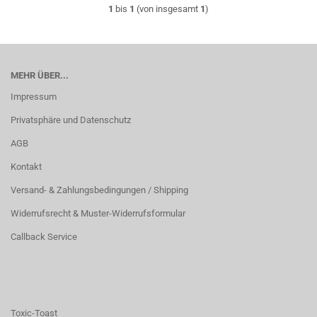
1
bis
1
(von insgesamt
1
)
MEHR ÜBER...
Impressum
Privatsphäre und Datenschutz
AGB
Kontakt
Versand- & Zahlungsbedingungen / Shipping
Widerrufsrecht & Muster-Widerrufsformular
Callback Service
Toxic-Toast