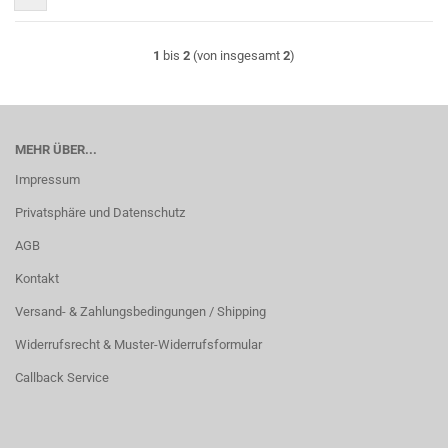
1
bis
2
(von insgesamt
2
)
MEHR ÜBER...
Impressum
Privatsphäre und Datenschutz
AGB
Kontakt
Versand- & Zahlungsbedingungen / Shipping
Widerrufsrecht & Muster-Widerrufsformular
Callback Service