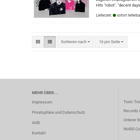
Hits "robot", "decent days
Lieferzeit:
sofort lieferba
Sortieren nach
pro Seite
Sortieren nach
16 pro Seite
MEHR ÜBER...
Toxic-To
Impressum
Records 
Privatsphäre und Datenschutz
Unterer B
AGB
96450 Co
Kontakt