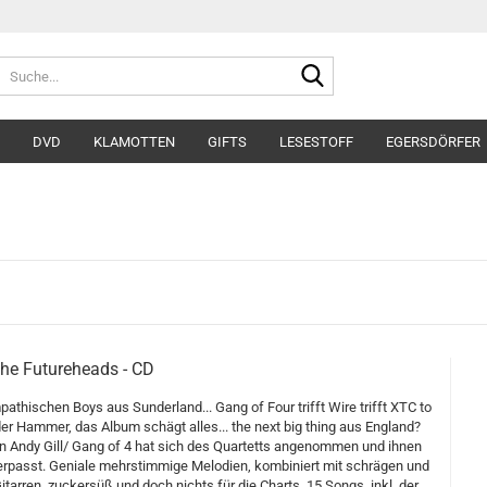
Suche...
DVD
KLAMOTTEN
GIFTS
LESESTOFF
EGERSDÖRFER
The Futureheads - CD
athischen Boys aus Sunderland... Gang of Four trifft Wire trifft XTC to
der Hammer, das Album schägt alles... the next big thing aus England?
 Andy Gill/ Gang of 4 hat sich des Quartetts angenommen und ihnen
erpasst. Geniale mehrstimmige Melodien, kombiniert mit schrägen und
tarren, zuckersüß und doch nichts für die Charts. 15 Songs, inkl. der