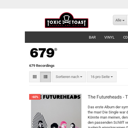
Alle
BAR
VINYL
CD
679 Recordings
Sortieren nach
pro Seite
Sortieren nach
16 pro Seite
The Futureheads - 
-60%
Das erste Album der symp
the max! Die Single war 
Könnte man meinen, denn
den passenden Schliff v
zugleich einprägsamen Gi