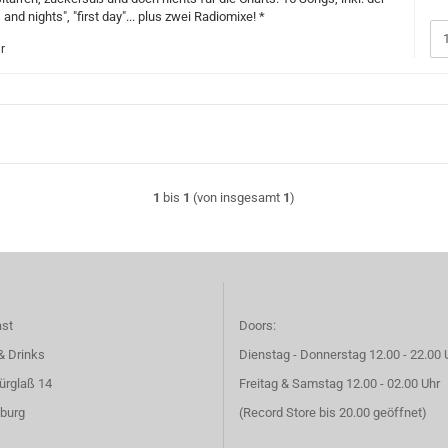
 and nights", "first day"... plus zwei Radiomixe! *
r
1
bis
1
(von insgesamt
1
)
ast
Doors:
& Drinks
Dienstag - Donnerstag 12.00 - 22.00 
ürglaß 14
Freitag & Samstag 12.00 - 02.00 Uhr
burg
(Record Store bis 20.00 geöffnet)