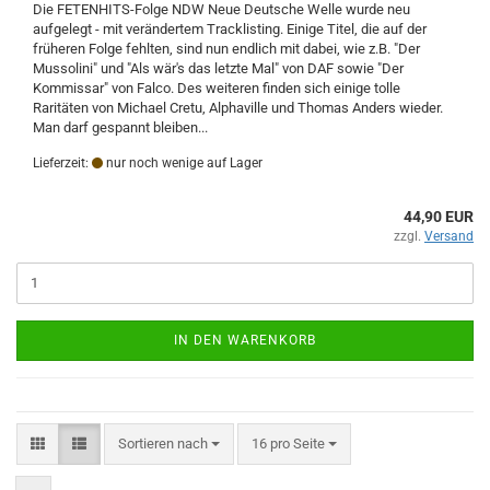
Die FETENHITS-Folge NDW Neue Deutsche Welle wurde neu
aufgelegt - mit verändertem Tracklisting. Einige Titel, die auf der
früheren Folge fehlten, sind nun endlich mit dabei, wie z.B. "Der
Mussolini" und "Als wär's das letzte Mal" von DAF sowie "Der
Kommissar" von Falco. Des weiteren finden sich einige tolle
Raritäten von Michael Cretu, Alphaville und Thomas Anders wieder.
Man darf gespannt bleiben...
Lieferzeit:
nur noch wenige auf Lager
44,90 EUR
zzgl.
Versand
IN DEN WARENKORB
Sortieren nach
pro Seite
Sortieren nach
16 pro Seite