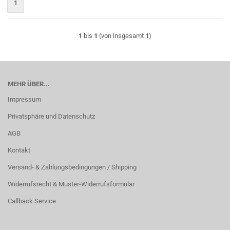
1
1
bis
1
(von insgesamt
1
)
MEHR ÜBER...
Impressum
Privatsphäre und Datenschutz
AGB
Kontakt
Versand- & Zahlungsbedingungen / Shipping
Widerrufsrecht & Muster-Widerrufsformular
Callback Service