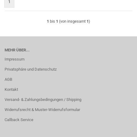
1
1
bis
1
(von insgesamt
1
)
MEHR ÜBER...
Impressum
Privatsphäre und Datenschutz
AGB
Kontakt
Versand- & Zahlungsbedingungen / Shipping
Widerrufsrecht & Muster-Widerrufsformular
Callback Service