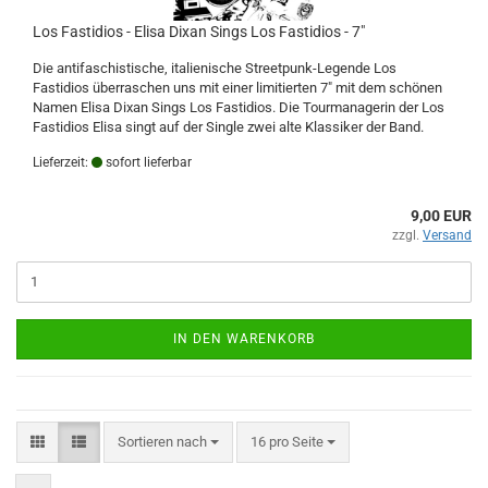
Los Fastidios - Elisa Dixan Sings Los Fastidios - 7"
Die antifaschistische, italienische Streetpunk-Legende Los
Fastidios überraschen uns mit einer limitierten 7" mit dem schönen
Namen Elisa Dixan Sings Los Fastidios. Die Tourmanagerin der Los
Fastidios Elisa singt auf der Single zwei alte Klassiker der Band.
Lieferzeit:
sofort lieferbar
9,00 EUR
zzgl.
Versand
IN DEN WARENKORB
Sortieren nach
pro Seite
Sortieren nach
16 pro Seite