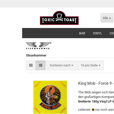
Alle
BAR
VINYL
CD
Steanhammer
Sortieren nach
pro Seite
Sortieren nach
16 pro Seite
King Mob - Force 9 
The Mob zeigen sich hie
den großartigen Komponi
limitierte 180g Vinyl LP 
Lieferzeit:
nur noch weni