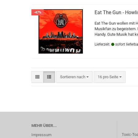
Eat The Gun - Howl
-47%
Eat The Gun wollen mit H
Musikfan zu begeistern. 
Handy. Gute Musik hat ke
Lieferzeit:
sofort lieferba
Sortieren nach
pro Seite
Sortieren nach
16 pro Seite
MEHR ÜBER...
Toxic-To
Impressum