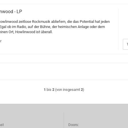
inwood - LP
owlinwood zeitlose Rockmusik abliefern, die das Potential hat jeden
Egal ob im Radio, auf der Bühne, der heimischen Anlage oder dem
inen Ort, Howlinwood ist überall.
r
1
bis
2
(von insgesamt
2
)
ast
Doors: