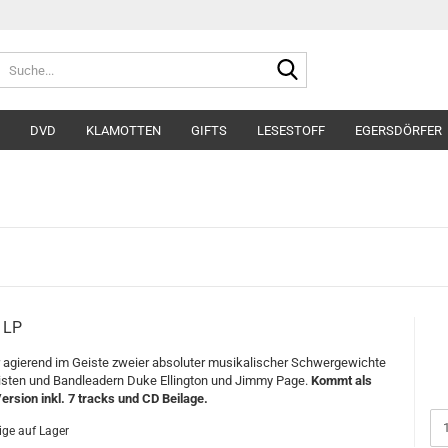
Suche...
DVD
KLAMOTTEN
GIFTS
LESESTOFF
EGERSDÖRFER
- LP
r agierend im Geiste zweier absoluter musikalischer Schwergewichte
sten und Bandleadern Duke Ellington und Jimmy Page.
Kommt als
Version inkl. 7 tracks und CD Beilage.
ge auf Lager