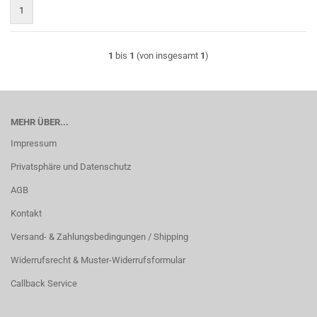
1
1
bis
1
(von insgesamt
1
)
MEHR ÜBER...
Impressum
Privatsphäre und Datenschutz
AGB
Kontakt
Versand- & Zahlungsbedingungen / Shipping
Widerrufsrecht & Muster-Widerrufsformular
Callback Service