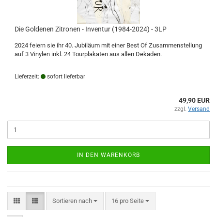
Die Goldenen Zitronen - Inventur (1984-2024) - 3LP
2024 feiern sie ihr 40. Jubiläum mit einer Best Of Zusammenstellung
auf 3 Vinylen inkl. 24 Tourplakaten aus allen Dekaden.
Lieferzeit:
sofort lieferbar
49,90 EUR
zzgl.
Versand
IN DEN WARENKORB
Sortieren nach
pro Seite
Sortieren nach
16 pro Seite