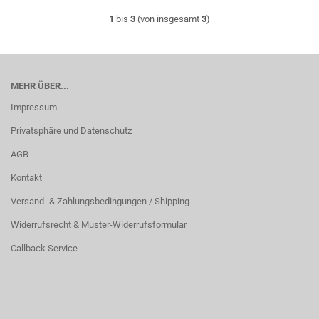
1
bis
3
(von insgesamt
3
)
MEHR ÜBER...
Impressum
Privatsphäre und Datenschutz
AGB
Kontakt
Versand- & Zahlungsbedingungen / Shipping
Widerrufsrecht & Muster-Widerrufsformular
Callback Service