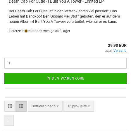
Death Cab For Cutie - I Built You A Tower - Limited LP
Bei Death Cab For Cutie ist in den letzten Jahren viel passiert. Das
Leben hat Bandkopf Ben Gibbard viel Stoff geboten, den er auf dem
neuen Album »I Built You A Tower« verarbeitet, wie nur er es kann.
Lieferzeit:
nur noch wenige auf Lager
29,90 EUR
zzgl.
Versand
IN DEN WARENKORB
Sortieren nach
pro Seite
Sortieren nach
16 pro Seite
1