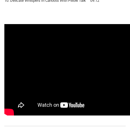
10. Delicate Whispers In Cahoots With Pillow Talk 09:12