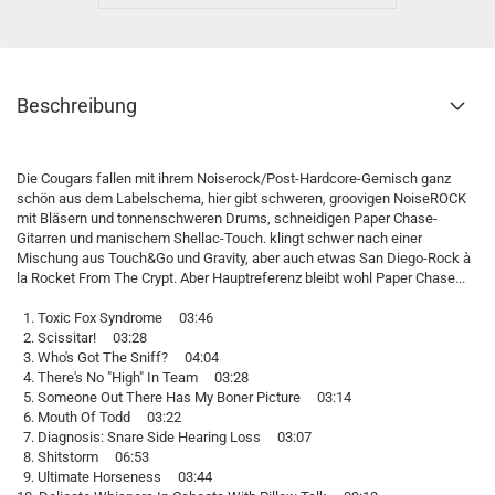
Beschreibung
Die Cougars fallen mit ihrem Noiserock/Post-Hardcore-Gemisch ganz
schön aus dem Labelschema, hier gibt schweren, groovigen NoiseROCK
mit Bläsern und tonnenschweren Drums, schneidigen Paper Chase-
Gitarren und manischem Shellac-Touch. klingt schwer nach einer
Mischung aus Touch&Go und Gravity, aber auch etwas San Diego-Rock à
la Rocket From The Crypt. Aber Hauptreferenz bleibt wohl Paper Chase...
1. Toxic Fox Syndrome 03:46
2. Scissitar! 03:28
3. Who's Got The Sniff? 04:04
4. There's No "High" In Team 03:28
5. Someone Out There Has My Boner Picture 03:14
6. Mouth Of Todd 03:22
7. Diagnosis: Snare Side Hearing Loss 03:07
8. Shitstorm 06:53
9. Ultimate Horseness 03:44