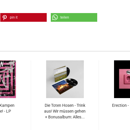
pin it
teilen
- Kampen
Die Toten Hosen - Trink
Erection - 
e! - LP
aus! Wir müssen gehen
+ Bonusalbum: Alles...