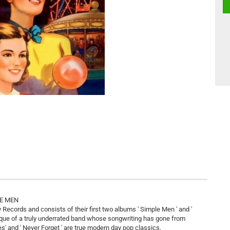
LE MEN
 Records and consists of their first two albums ' Simple Men ' and '
unique of a truly underrated band whose songwriting has gone from
lives' and ' Never Forget ' are true modern day pop classics.