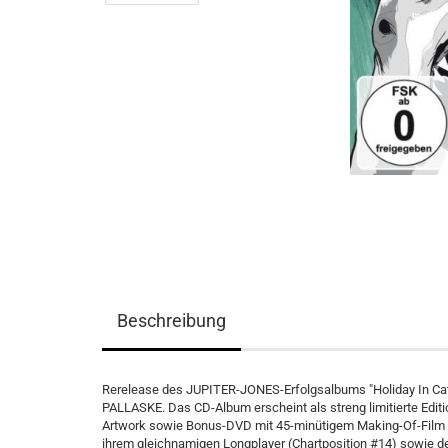
Beschreibung
Rerelease des JUPITER-JONES-Erfolgsalbums "Holiday In Catat
PALLASKE. Das CD-Album erscheint als streng limitierte Edit
Artwork sowie Bonus-DVD mit 45-minütigem Making-Of-Film pl
ihrem gleichnamigen Longplayer (Chartposition #14) sowie 