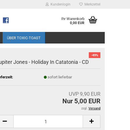
Kundenlogin
Merkzettel
Ihr Warenkorb
0,00 EUR
ÜBER TOXIC-TOAST
-49%
upiter Jones - Holiday In Catatonia - CD
eferzeit:
sofort lieferbar
UVP 9,90 EUR
Nur 5,00 EUR
zzgl.
Versand