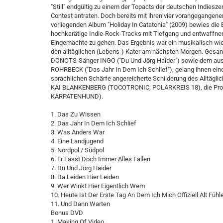
"Still" endgültig zu einem der Topacts der deutschen Indiesz
Contest antraten. Doch bereits mit ihren vier vorangegangene
vorliegenden Album "Holiday In Catatonia" (2009) bewies die B
hochkarätige Indie-Rock-Tracks mit Tiefgang und entwaffn
Eingemachte zu gehen. Das Ergebnis war ein musikalisch wi
den alltäglichen (Lebens-) Kater am nächsten Morgen. Gesan
DONOTS-Sänger INGO ("Du Und Jörg Haider") sowie dem aus 
ROHRBECK ("Das Jahr In Dem Ich Schlief"), gelang ihnen eine
sprachlichen Schärfe angereicherte Schilderung des Alltägli
KAI BLANKENBERG (TOCOTRONIC, POLARKREIS 18), die Pr
KARPATENHUND).
1. Das Zu Wissen
2. Das Jahr In Dem Ich Schlief
3. Was Anders War
4. Eine Landjugend
5. Nordpol / Südpol
6. Er Lässt Doch Immer Alles Fallen
7. Du Und Jörg Haider
8. Da Leiden Hier Leiden
9. Wer Winkt Hier Eigentlich Wem
10. Heute Ist Der Erste Tag An Dem Ich Mich Offiziell Alt Fühl
11. Und Dann Warten
Bonus DVD
1. Making Of Video