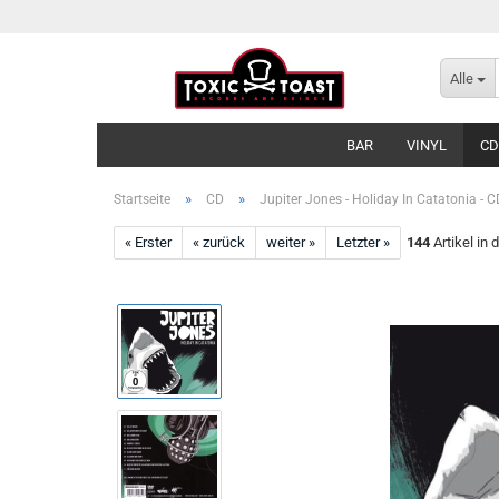
Alle
BAR
VINYL
CD
»
»
Startseite
CD
Jupiter Jones - Holiday In Catatonia - C
« Erster
« zurück
weiter »
Letzter »
144
Artikel in 