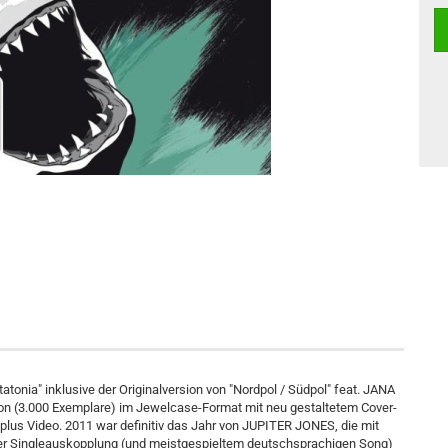
onia" inklusive der Originalversion von "Nordpol / Südpol" feat. JANA
ion (3.000 Exemplare) im Jewelcase-Format mit neu gestaltetem Cover-
us Video. 2011 war definitiv das Jahr von JUPITER JONES, die mit
der Singleauskopplung (und meistgespieltem deutschsprachigen Song)