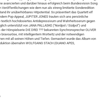
ene avancierten und darüber hinaus erfolgreich beim Bundesvision Song
n Veröffentlichungen wie dem nun als streng limitierte Sonderedition
and ihr unüberhörbares Hitpotential. So präsentiert das Quartett elf
endem Pop-Appeal, JUPITER JONES trauten sich ans persönliche
e textlich hochdosiertes Antidepressivum und Wahrheitsserum gegen
glich unterstützt von JANA PALLASKE ("Nordpol / Südpol") und
der Hörspielserie DIE DREI ??? bekannten Synchronsprecher OLIVER
 bravouröse, mit intelligentem Wortwitz und der notwendigen
chen mit all seinen Höhen und Tiefen. Gemastert wurde das Album von
oduktion übernahm WOLFGANG STACH (GUANO APES,
e