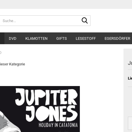
Suche...
DVD
KLAMOTTEN
GIFTS
LESESTOFF
EGERSDÖRFER
D
J
dieser Kategorie
Li