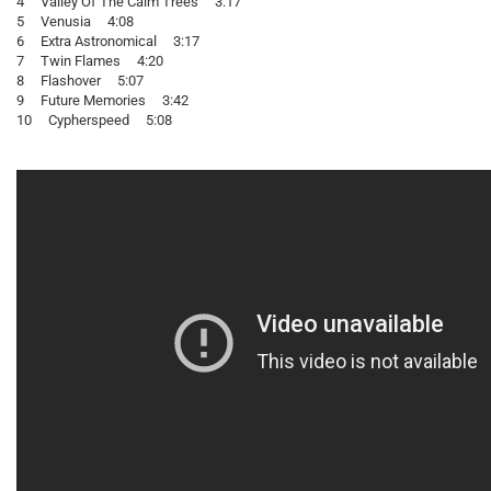
4 Valley Of The Calm Trees 3:17
5 Venusia 4:08
6 Extra Astronomical 3:17
7 Twin Flames 4:20
8 Flashover 5:07
9 Future Memories 3:42
10 Cypherspeed 5:08