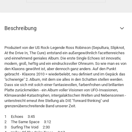
Beschreibung
Produziert von der US Rock-Legende Ross Robinson (Sepultura, Slipknot,
At the Drive In, The Cure) entstand ein außergewöhnlich facettenreiches
und einnehmend geniales Album. Die erste Single Echoes ist innovativ,
modern, groß, heftig und ein eindrucksvoller Ohrwurm. So wie man es von
den Klaxons gewöhnt ist, aber dennoch ganz anders. Auf den Punkt
gebracht - Klaxons 2010 = wiederbelebt, neu definiert und im Gepäck das
"schwierige" 2. Album, mit dem sie alles in den Schatten stellen werden.
Dass sie sich mit solch einer fantasievollen, farbenfrohen und brillanten
Platte zurückmelden - ein Album voller Visionen von UFO-Invasionen,
Klimawandel-Katastrophen, intergalaktischen Welten und Nebensonnen -
unterstreicht erneut ihre Stellung als DIE "forward thinking" und
grenzenüberschreitende Band unserer Zeit.
1 Echoes 3:45
2 The Same Space 3:12
3 Surfing The Void 2:30