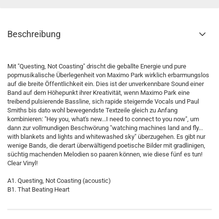
Beschreibung
Mit "Questing, Not Coasting" drischt die geballte Energie und pure
popmusikalische Überlegenheit von Maximo Park wirklich erbarmungslos
auf die breite Öffentlichkeit ein. Dies ist der unverkennbare Sound einer
Band auf dem Höhepunkt ihrer Kreativität, wenn Maximo Park eine
treibend pulsierende Bassline, sich rapide steigernde Vocals und Paul
Smiths bis dato wohl bewegendste Textzeile gleich zu Anfang
kombinieren: "Hey you, what's new...I need to connect to you now", um
dann zur vollmundigen Beschwörung "watching machines land and fly...
with blankets and lights and whitewashed sky" überzugehen. Es gibt nur
wenige Bands, die derart überwältigend poetische Bilder mit gradlinigen,
süchtig machenden Melodien so paaren können, wie diese fünf es tun!
Clear Vinyl!
A1. Questing, Not Coasting (acoustic)
B1. That Beating Heart