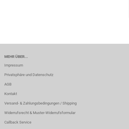
MEHR ÜBER...
Impressum
Privatsphäre und Datenschutz
AGB
Kontakt
Versand- & Zahlungsbedingungen / Shipping
Widerrufsrecht & Muster-Widerrufsformular
Callback Service