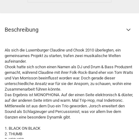
Beschreibung
Als sich die Luxemburger Claudine und Chook 2010 überlegten, ein
gemeinsames Projekt zu starten, trafen zwei musikalische Welten
aufeinander.
Chook hatte sich schon einen Namen als DJ und Drum & Bass Produzent
gemacht, während Claudine mit ihrer Folk-Rock-Band eher von Tom Waits
und Van Morrisson beeinflusst worden war. Doch gerade dieser
unterschiedliche Ansatz war für sie der Ansporn, zu schauen, wohin eine
Zusammenarbeit führen könnte.
Das Ergebnis ist MONOPHONA. Auf der einen Seite elektronisch & düster,
auf der anderen Seite intim und warm. Mal Trip-Hop, mal Indietronic.
Mittlerweile ist aus dem Duo ein Trio geworden. Jorsch erweitert den
Sound als Schlagzeuger und Percussionist, was vor allem live dem
Ganzen eine besondere Dynamik gibt.
1. BLACK ON BLACK
2. THUMB