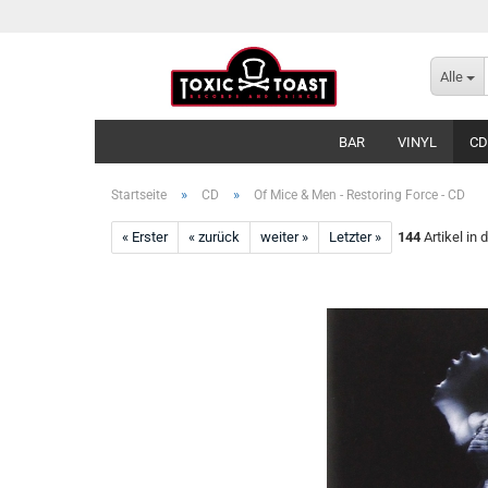
Alle
BAR
VINYL
CD
»
»
Startseite
CD
Of Mice & Men - Restoring Force - CD
« Erster
« zurück
weiter »
Letzter »
144
Artikel in 