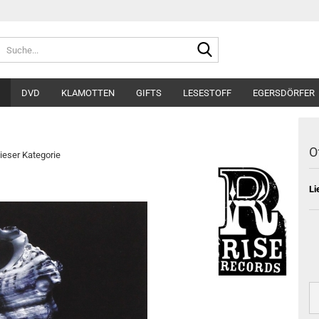
Suche...
DVD
KLAMOTTEN
GIFTS
LESESTOFF
EGERSDÖRFER
O
dieser Kategorie
Li