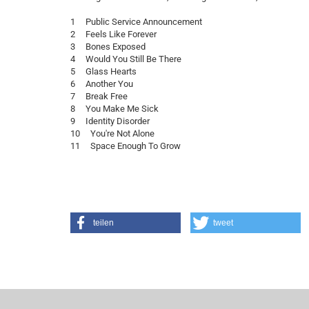
1 Public Service Announcement
2 Feels Like Forever
3 Bones Exposed
4 Would You Still Be There
5 Glass Hearts
6 Another You
7 Break Free
8 You Make Me Sick
9 Identity Disorder
10 You're Not Alone
11 Space Enough To Grow
teilen
tweet