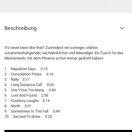
Beschreibung
It’s never been like that? Zumindest nie sonniger, stärker,
zusammenhängender, nachdenklicher und lebendiger. Ein Tusch für das
Meisterwerk, mit dem Phoenix schon immer gedroht haben!
1 Napoleon Says 3:13
2 Consolation Prizes 3:16
3 Rally 3:17
4 Long Distance Call 3:04
5 One Time Too Many 3:40
6 Lost And Found 2:56
7 Courtesy Laughs 3:14
8 North 5:01
9 Sometimes In The Fall 5:49
10 Second To None 3:25