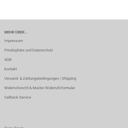
MEHR ÜBER...
Impressum
Privatsphäre und Datenschutz
AGB
Kontakt
Versand- & Zahlungsbedingungen / Shipping
Widerrufsrecht & Muster-Widerrufsformular
Callback Service