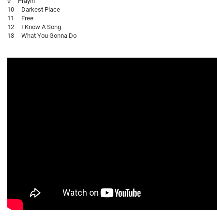
9 Prayin'
10 Darkest Place
11 Free
12 I Know A Song
13 What You Gonna Do