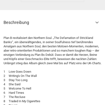
Beschreibung
Plan B revitalisiert den Northern Soul. „The Defamation of Strickland
Banks“, ein überwältigendes, in seiner Soulfulness tief berührendes
Amalgam aus Northern Soul, den besten Motown-Momenten, modernen,
aber retro-orientierten Produktionen und so manchem toughen Rap – der
einzigen Verbindung zu Plan Bs Debüt. Dass er damit die Herzen, Beine
und Köpfe einer Geschmacks-Elite trifft, beweisen die nackten Zahlen:
Unlängst stieg das Album gleich zwei Mal bis auf Platz eins der UK-Charts.
1 Love Goes Down
2 Writing's On The Wall
3 Stay Too Long
4 She Said
5 Welcome To Hell
6 Hard Times
7 The Recluse
8 Traded In My Cigarettes