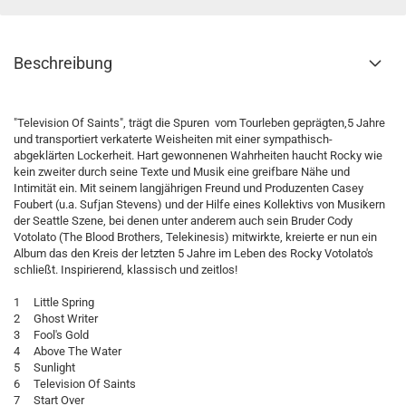
Beschreibung
"Television Of Saints", trägt die Spuren vom Tourleben geprägten,5 Jahre
und transportiert verkaterte Weisheiten mit einer sympathisch-
abgeklärten Lockerheit. Hart gewonnenen Wahrheiten haucht Rocky wie
kein zweiter durch seine Texte und Musik eine greifbare Nähe und
Intimität ein. Mit seinem langjährigen Freund und Produzenten Casey
Foubert (u.a. Sufjan Stevens) und der Hilfe eines Kollektivs von Musikern
der Seattle Szene, bei denen unter anderem auch sein Bruder Cody
Votolato (The Blood Brothers, Telekinesis) mitwirkte, kreierte er nun ein
Album das den Kreis der letzten 5 Jahre im Leben des Rocky Votolato's
schließt. Inspirierend, klassisch und zeitlos!
1 Little Spring
2 Ghost Writer
3 Fool's Gold
4 Above The Water
5 Sunlight
6 Television Of Saints
7 Start Over