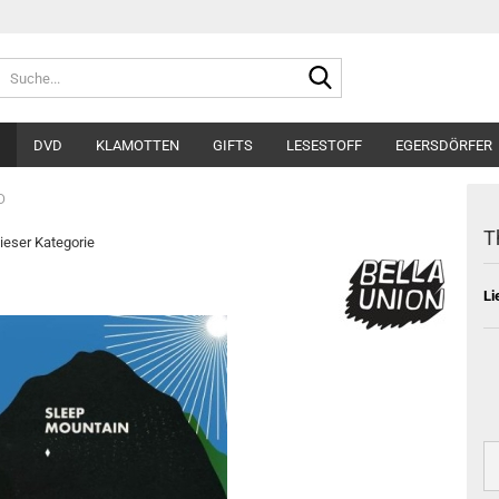
Suche...
DVD
KLAMOTTEN
GIFTS
LESESTOFF
EGERSDÖRFER
D
T
dieser Kategorie
Li