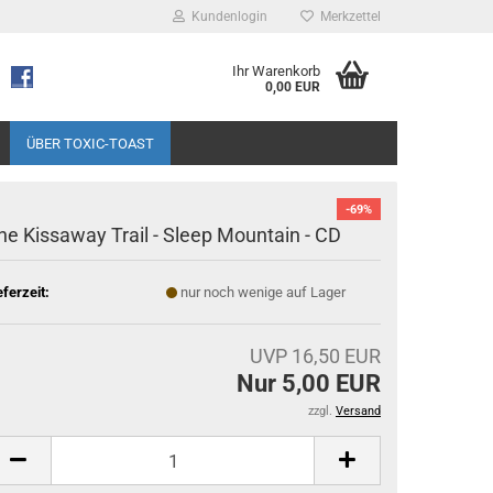
Kundenlogin
Merkzettel
Ihr Warenkorb
0,00 EUR
ÜBER TOXIC-TOAST
-69%
he Kissaway Trail - Sleep Mountain - CD
eferzeit:
nur noch wenige auf Lager
UVP 16,50 EUR
Nur 5,00 EUR
zzgl.
Versand