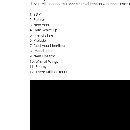
darzustellen, sondern können sich durchaus von ihnen lösen
1. SDP
2. Painter
3. New Year
4. Don't Wake Up
5. Friendly Fire
6. Prelude
7. Beat Your Heartbeat
8. Philadelphia
9. New Lipstick
10. Whir of Wings
11. Enemy
12. Three Million Hours