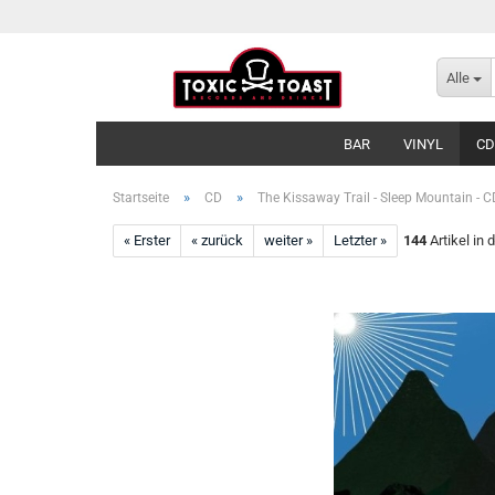
Alle
BAR
VINYL
CD
»
»
Startseite
CD
The Kissaway Trail - Sleep Mountain - C
« Erster
« zurück
weiter »
Letzter »
144
Artikel in 