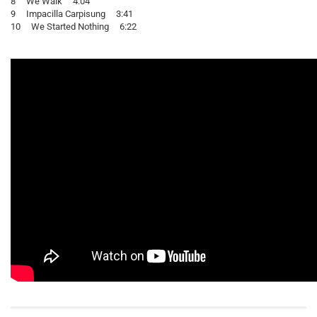
8 We Walk 4:04
9 Impacilla Carpisung 3:41
10 We Started Nothing 6:22