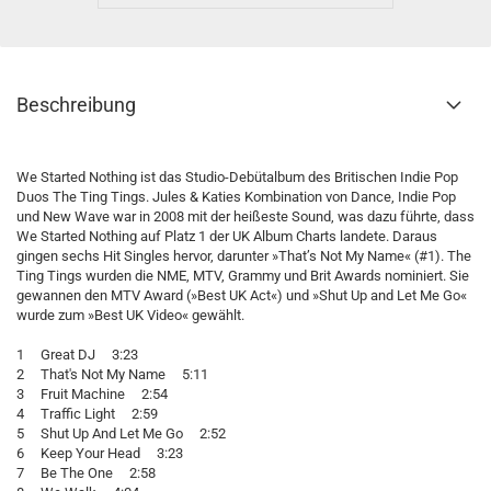
Beschreibung
We Started Nothing ist das Studio-Debütalbum des Britischen Indie Pop
Duos The Ting Tings. Jules & Katies Kombination von Dance, Indie Pop
und New Wave war in 2008 mit der heißeste Sound, was dazu führte, dass
We Started Nothing auf Platz 1 der UK Album Charts landete. Daraus
gingen sechs Hit Singles hervor, darunter »That’s Not My Name« (#1). The
Ting Tings wurden die NME, MTV, Grammy und Brit Awards nominiert. Sie
gewannen den MTV Award (»Best UK Act«) und »Shut Up and Let Me Go«
wurde zum »Best UK Video« gewählt.
1 Great DJ 3:23
2 That's Not My Name 5:11
3 Fruit Machine 2:54
4 Traffic Light 2:59
5 Shut Up And Let Me Go 2:52
6 Keep Your Head 3:23
7 Be The One 2:58