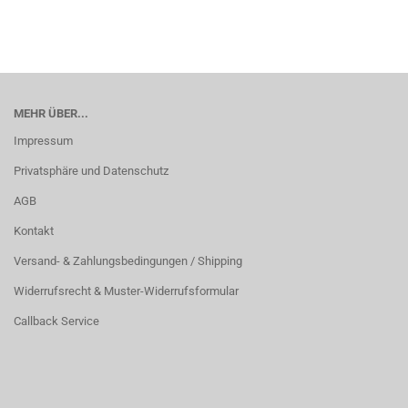
MEHR ÜBER...
Impressum
Privatsphäre und Datenschutz
AGB
Kontakt
Versand- & Zahlungsbedingungen / Shipping
Widerrufsrecht & Muster-Widerrufsformular
Callback Service