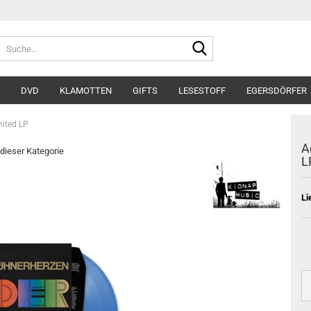
Suche...
DVD
KLAMOTTEN
GIFTS
LESESTOFF
EGERSDÖRFER
mited LP
A
 dieser Kategorie
L
Li