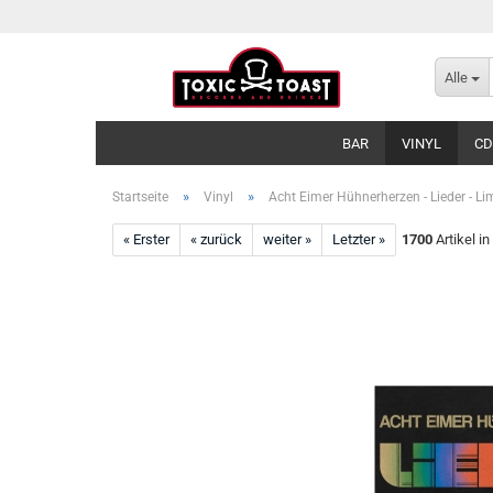
Alle
BAR
VINYL
CD
»
»
Startseite
Vinyl
Acht Eimer Hühnerherzen - Lieder - Li
« Erster
« zurück
weiter »
Letzter »
1700
Artikel in