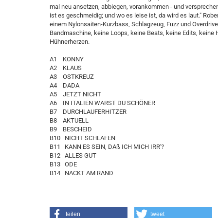
mal neu ansetzen, abbiegen, vorankommen - und versprechen. W
ist es geschmeidig; und wo es leise ist, da wird es laut." Rob
einem Nylonsaiten-Kurzbass, Schlagzeug, Fuzz und Overdrive. 
Bandmaschine, keine Loops, keine Beats, keine Edits, keine 
Hühnerherzen.
A1 KONNY
A2 KLAUS
A3 OSTKREUZ
A4 DADA
A5 JETZT NICHT
A6 IN ITALIEN WARST DU SCHÖNER
B7 DURCHLAUFERHITZER
B8 AKTUELL
B9 BESCHEID
B10 NICHT SCHLAFEN
B11 KANN ES SEIN, DAß ICH MICH IRR'?
B12 ALLES GUT
B13 ODE
B14 NACKT AM RAND
teilen
tweet