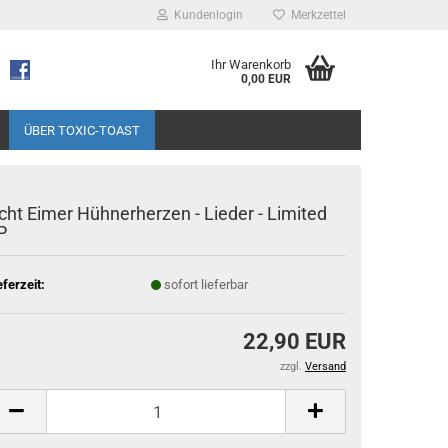
Kundenlogin
Merkzettel
Ihr Warenkorb
0,00 EUR
ÜBER TOXIC-TOAST
cht Eimer Hühnerherzen - Lieder - Limited
P
eferzeit:
sofort lieferbar
22,90 EUR
zzgl.
Versand