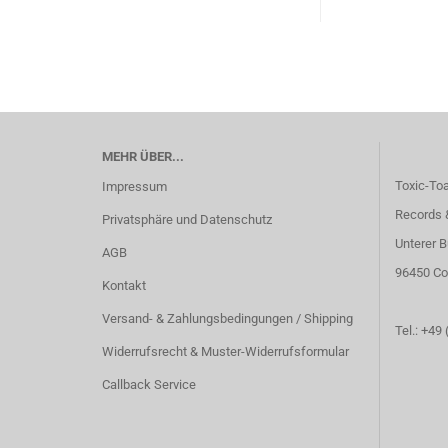
MEHR ÜBER...
Toxic-To
Impressum
Records 
Privatsphäre und Datenschutz
Unterer B
AGB
96450 Co
Kontakt
Versand- & Zahlungsbedingungen / Shipping
Tel.: +49
Widerrufsrecht & Muster-Widerrufsformular
Callback Service