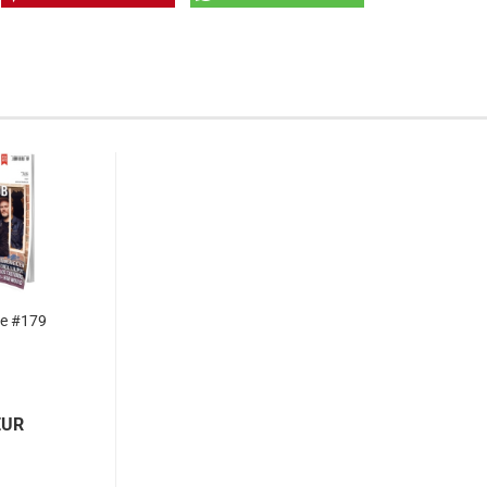
ne #179
EUR