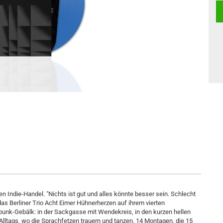
den Indie-Handel. "Nichts ist gut und alles könnte besser sein. Schlecht
das Berliner Trio Acht Eimer Hühnerherzen auf ihrem vierten
npunk-Gebälk: in der Sackgasse mit Wendekreis, in den kurzen hellen
ltags, wo die Sprachfetzen trauern und tanzen. 14 Montagen, die 15