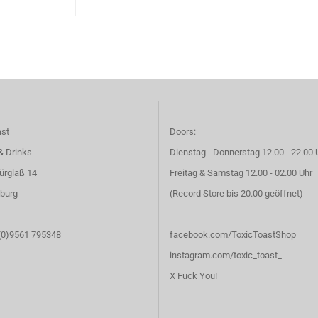
ast
Doors:
& Drinks
Dienstag - Donnerstag 12.00 - 22.00 
ürglaß 14
Freitag & Samstag 12.00 - 02.00 Uhr
burg
(Record Store bis 20.00 geöffnet)
 (0)9561 795348
facebook.com/ToxicToastShop
instagram.com/toxic_toast_
X Fuck You!