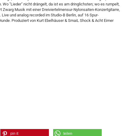
o "Lieder" nicht drängelt, da ist es am dringlichsten; wo es rumpelt,
ert Zwarg Musik mit einer Dreiviertelmensur-Nylonsaiten-Konzertgitarre,
Live und analog recorded im Studio-B Berlin, auf 16 Spur-
Hunde. Produziert von Kurt Ebelhäuser & SmaiL Shock & Acht Eimer
pin it
teilen