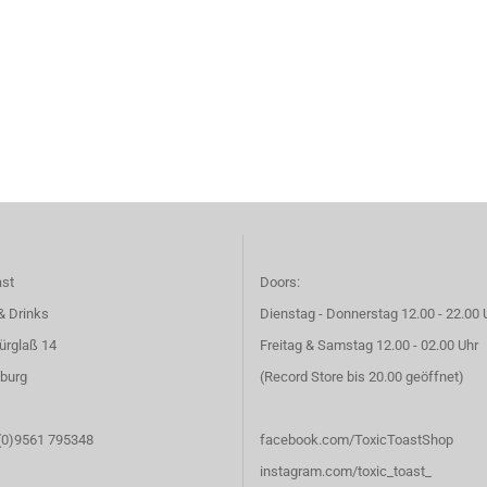
ast
Doors:
& Drinks
Dienstag - Donnerstag 12.00 - 22.00 
ürglaß 14
Freitag & Samstag 12.00 - 02.00 Uhr
burg
(Record Store bis 20.00 geöffnet)
 (0)9561 795348
facebook.com/ToxicToastShop
instagram.com/toxic_toast_