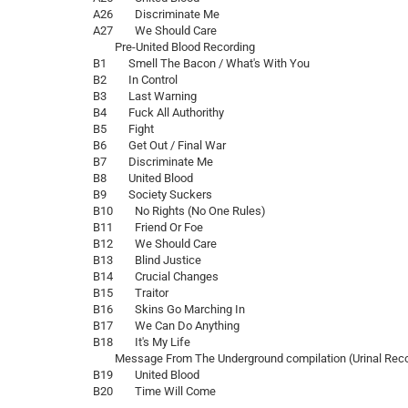
A26 Discriminate Me
A27 We Should Care
Pre-United Blood Recording
B1 Smell The Bacon / What's With You
B2 In Control
B3 Last Warning
B4 Fuck All Authorithy
B5 Fight
B6 Get Out / Final War
B7 Discriminate Me
B8 United Blood
B9 Society Suckers
B10 No Rights (No One Rules)
B11 Friend Or Foe
B12 We Should Care
B13 Blind Justice
B14 Crucial Changes
B15 Traitor
B16 Skins Go Marching In
B17 We Can Do Anything
B18 It's My Life
Message From The Underground compilation (Urinal Re
B19 United Blood
B20 Time Will Come