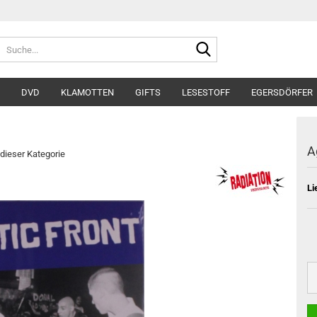
Suche...
DVD
KLAMOTTEN
GIFTS
LESESTOFF
EGERSDÖRFER
A
 dieser Kategorie
Li