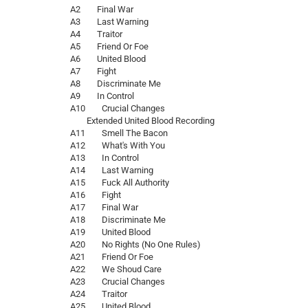
A2 Final War
A3 Last Warning
A4 Traitor
A5 Friend Or Foe
A6 United Blood
A7 Fight
A8 Discriminate Me
A9 In Control
A10 Crucial Changes
Extended United Blood Recording
A11 Smell The Bacon
A12 What's With You
A13 In Control
A14 Last Warning
A15 Fuck All Authority
A16 Fight
A17 Final War
A18 Discriminate Me
A19 United Blood
A20 No Rights (No One Rules)
A21 Friend Or Foe
A22 We Shoud Care
A23 Crucial Changes
A24 Traitor
A25 United Blood