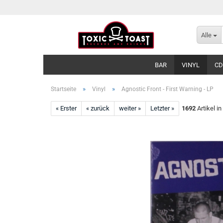
Alle
BAR
VINYL
CD
»
»
Startseite
Vinyl
Agnostic Front - First Warning - LP
« Erster
« zurück
weiter »
Letzter »
1692
Artikel in