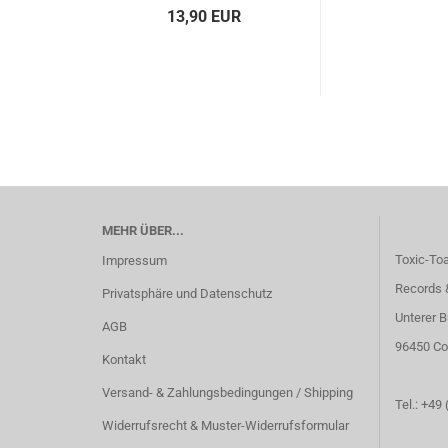
13,90 EUR
MEHR ÜBER...
Toxic-To
Impressum
Records 
Privatsphäre und Datenschutz
Unterer B
AGB
96450 Co
Kontakt
Versand- & Zahlungsbedingungen / Shipping
Tel.: +49
Widerrufsrecht & Muster-Widerrufsformular