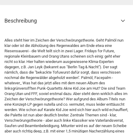
Beschreibung
Alles steht hier im Zeichen der Verschwörungstheorie. Geht Palmöl nun
klar oder ist die Abholzung des Regenwaldes am Ende etwa eine
Riesensauerei - die Welt teilt sich in zwei Lager. Fridays for Future,
regionale Kleinbauern und Orang Utans scheinen sich einig: geht eher
nicht so klar. Hier halten wiederum ausgewiesene Klima-Experten
dagegen, z.B. Jan Leyk (bekannt aus "Berlin Tag & Nacht"). Der sagt
nämlich, dass die "bekackte Tofuwurst dafür sorgt, dass verschissen
nochmal die Regenwälder abgeholzt werden". Palmöl, Facepalm -
whatever_ Was hat das jetzt alles mit dem neuen Album des
linksgrünversifften Punk-Quartetts Akne Kid Joe am Hut? Die sind Team
Orang Utan und FFF, soviel erstmal dazu. Aber steht denn wirklich alles im
Zeichen der Verschwörungstheorie? Wer aufgrund des Album-Titels nun
eine Konzept-LP gegen nutella und co. vermutet, muss leider enttäuscht
werden. Wie schon auf Karate Kid Joe wird sich hier auch wild echauffiert,
die Palette ist nun aber deutlich breiter. Zentrale Themen sind - klar,
Verschwörungstheorie - aber auch linke Klassiker wie Vaterlandsverrat,
Saufen und Beamtenbeleidigung. Mitunter wird es auf der neuen Scheibe
aber auch richtig deep, z.B. mit einer 1,5 minütigen Nacherzählung eines