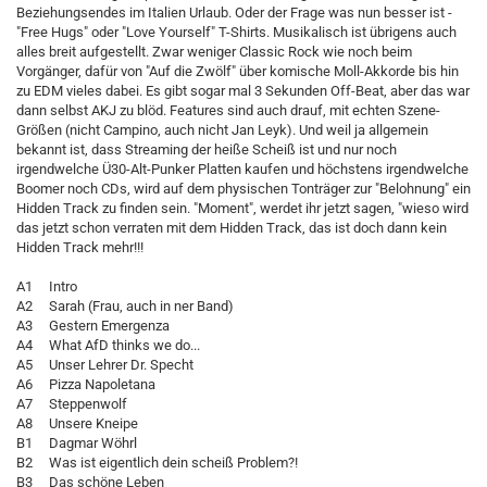
Beziehungsendes im Italien Urlaub. Oder der Frage was nun besser ist -
"Free Hugs" oder "Love Yourself" T-Shirts. Musikalisch ist übrigens auch
alles breit aufgestellt. Zwar weniger Classic Rock wie noch beim
Vorgänger, dafür von "Auf die Zwölf" über komische Moll-Akkorde bis hin
zu EDM vieles dabei. Es gibt sogar mal 3 Sekunden Off-Beat, aber das war
dann selbst AKJ zu blöd. Features sind auch drauf, mit echten Szene-
Größen (nicht Campino, auch nicht Jan Leyk). Und weil ja allgemein
bekannt ist, dass Streaming der heiße Scheiß ist und nur noch
irgendwelche Ü30-Alt-Punker Platten kaufen und höchstens irgendwelche
Boomer noch CDs, wird auf dem physischen Tonträger zur "Belohnung" ein
Hidden Track zu finden sein. "Moment", werdet ihr jetzt sagen, "wieso wird
das jetzt schon verraten mit dem Hidden Track, das ist doch dann kein
Hidden Track mehr!!!
A1 Intro
A2 Sarah (Frau, auch in ner Band)
A3 Gestern Emergenza
A4 What AfD thinks we do...
A5 Unser Lehrer Dr. Specht
A6 Pizza Napoletana
A7 Steppenwolf
A8 Unsere Kneipe
B1 Dagmar Wöhrl
B2 Was ist eigentlich dein scheiß Problem?!
B3 Das schöne Leben