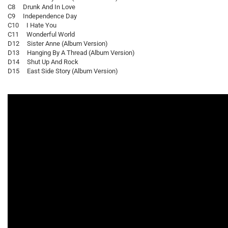
C8 Drunk And In Love
C9 Independence Day
C10 I Hate You
C11 Wonderful World
D12 Sister Anne (Album Version)
D13 Hanging By A Thread (Album Version)
D14 Shut Up And Rock
D15 East Side Story (Album Version)