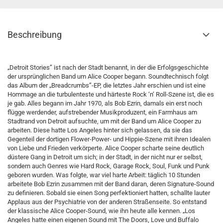
Beschreibung
„Detroit Stories” ist nach der Stadt benannt, in der die Erfolgsgeschichte
der ursprünglichen Band um Alice Cooper begann. Soundtechnisch folgt
das Album der „Breadcrumbs”-EP, die letztes Jahr erschien und ist eine
Hommage an die turbulenteste und härteste Rock ‘n’ Roll-Szene ist, die es
je gab. Alles begann im Jahr 1970, als Bob Ezrin, damals ein erst noch
flügge werdender, aufstrebender Musikproduzent, ein Farmhaus am
Stadtrand von Detroit aufsuchte, um mit der Band um Alice Cooper zu
arbeiten. Diese hatte Los Angeles hinter sich gelassen, da sie das
Gegenteil der dortigen Flower-Power- und Hippie-Szene mit ihren Idealen
von Liebe und Frieden verkörperte. Alice Cooper scharte seine deutlich
düstere Gang in Detroit um sich; in der Stadt, in der nicht nur er selbst,
sondern auch Genres wie Hard Rock, Garage Rock, Soul, Funk und Punk
geboren wurden. Was folgte, war viel harte Arbeit: täglich 10 Stunden
arbeitete Bob Ezrin zusammen mit der Band daran, deren Signature-Sound
zu definieren. Sobald sie einen Song perfektioniert hatten, schallte lauter
Applaus aus der Psychiatrie von der anderen Straßenseite. So entstand
der klassische Alice Cooper-Sound, wie ihn heute alle kennen. „Los
Angeles hatte einen eigenen Sound mit The Doors, Love und Buffalo