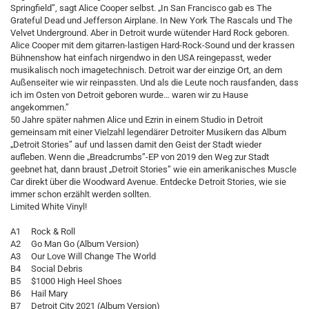
Springfield”, sagt Alice Cooper selbst. „In San Francisco gab es The
Grateful Dead und Jefferson Airplane. In New York The Rascals und The
Velvet Underground. Aber in Detroit wurde wütender Hard Rock geboren.
Alice Cooper mit dem gitarren-lastigen Hard-Rock-Sound und der krassen
Bühnenshow hat einfach nirgendwo in den USA reingepasst, weder
musikalisch noch imagetechnisch. Detroit war der einzige Ort, an dem
Außenseiter wie wir reinpassten. Und als die Leute noch rausfanden, dass
ich im Osten von Detroit geboren wurde… waren wir zu Hause
angekommen.”
50 Jahre später nahmen Alice und Ezrin in einem Studio in Detroit
gemeinsam mit einer Vielzahl legendärer Detroiter Musikern das Album
„Detroit Stories” auf und lassen damit den Geist der Stadt wieder
aufleben. Wenn die „Breadcrumbs”-EP von 2019 den Weg zur Stadt
geebnet hat, dann braust „Detroit Stories” wie ein amerikanisches Muscle
Car direkt über die Woodward Avenue. Entdecke Detroit Stories, wie sie
immer schon erzählt werden sollten.
Limited White Vinyl!
A1 Rock & Roll
A2 Go Man Go (Album Version)
A3 Our Love Will Change The World
B4 Social Debris
B5 $1000 High Heel Shoes
B6 Hail Mary
B7 Detroit City 2021 (Album Version)