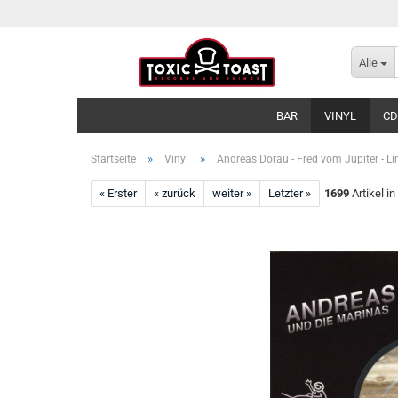
Alle
BAR
VINYL
CD
»
»
Startseite
Vinyl
Andreas Dorau - Fred vom Jupiter - Li
« Erster
« zurück
weiter »
Letzter »
1699
Artikel in