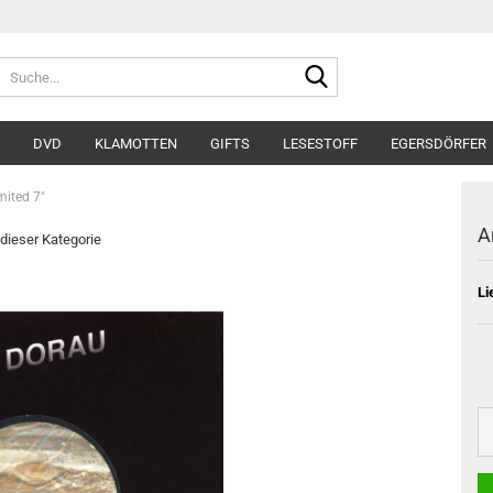
Suche...
DVD
KLAMOTTEN
GIFTS
LESESTOFF
EGERSDÖRFER
mited 7"
A
 dieser Kategorie
Li