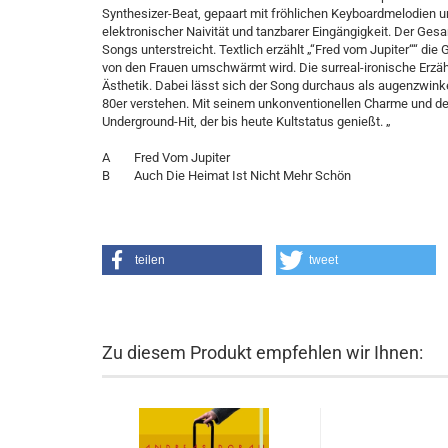
Synthesizer-Beat, gepaart mit fröhlichen Keyboardmelodien 
elektronischer Naivität und tanzbarer Eingängigkeit. Der Ges
Songs unterstreicht. Textlich erzählt „“Fred vom Jupiter““ di
von den Frauen umschwärmt wird. Die surreal-ironische Erzä
Ästhetik. Dabei lässt sich der Song durchaus als augenzwink
80er verstehen. Mit seinem unkonventionellen Charme und de
Underground-Hit, der bis heute Kultstatus genießt. „
A Fred Vom Jupiter
B Auch Die Heimat Ist Nicht Mehr Schön
teilen
tweet
Zu diesem Produkt empfehlen wir Ihnen: