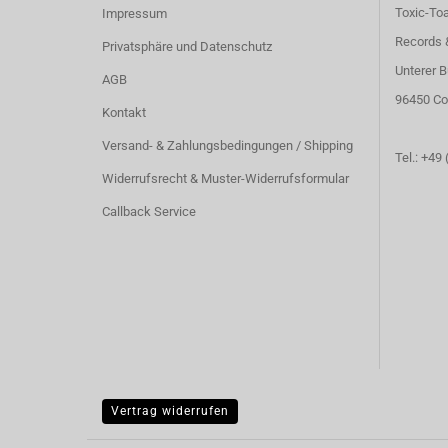
Toxic-To
Impressum
Records 
Privatsphäre und Datenschutz
Unterer B
AGB
96450 Co
Kontakt
Versand- & Zahlungsbedingungen / Shipping
Tel.: +49
Widerrufsrecht & Muster-Widerrufsformular
Callback Service
Vertrag widerrufen