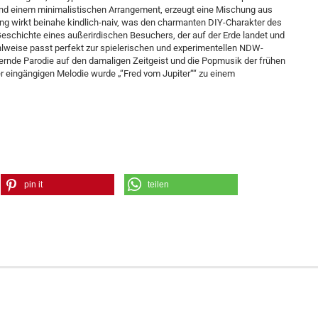
und einem minimalistischen Arrangement, erzeugt eine Mischung aus
ang wirkt beinahe kindlich-naiv, was den charmanten DIY-Charakter des
e Geschichte eines außerirdischen Besuchers, der auf der Erde landet und
hlweise passt perfekt zur spielerischen und experimentellen NDW-
ernde Parodie auf den damaligen Zeitgeist und die Popmusik der frühen
r eingängigen Melodie wurde „“Fred vom Jupiter““ zu einem
pin it
teilen