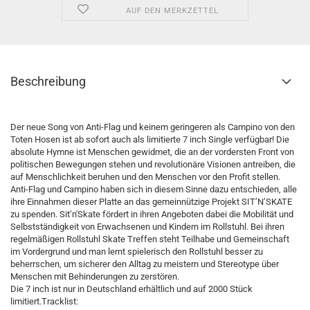
AUF DEN MERKZETTEL
Beschreibung
Der neue Song von Anti-Flag und keinem geringeren als Campino von den
Toten Hosen ist ab sofort auch als limitierte 7 inch Single verfügbar! Die
absolute Hymne ist Menschen gewidmet, die an der vordersten Front von
politischen Bewegungen stehen und revolutionäre Visionen antreiben, die
auf Menschlichkeit beruhen und den Menschen vor den Profit stellen.
Anti-Flag und Campino haben sich in diesem Sinne dazu entschieden, alle
ihre Einnahmen dieser Platte an das gemeinnützige Projekt SIT’N’SKATE
zu spenden. Sit’n'Skate fördert in ihren Angeboten dabei die Mobilität und
Selbstständigkeit von Erwachsenen und Kindern im Rollstuhl. Bei ihren
regelmäßigen Rollstuhl Skate Treffen steht Teilhabe und Gemeinschaft
im Vordergrund und man lernt spielerisch den Rollstuhl besser zu
beherrschen, um sicherer den Alltag zu meistern und Stereotype über
Menschen mit Behinderungen zu zerstören.
Die 7 inch ist nur in Deutschland erhältlich und auf 2000 Stück
limitiert.Tracklist: