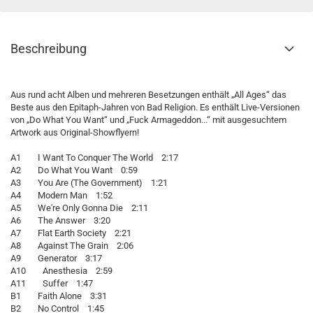
Beschreibung
Aus rund acht Alben und mehreren Besetzungen enthält „All Ages“ das
Beste aus den Epitaph-Jahren von Bad Religion. Es enthält Live-Versionen
von „Do What You Want“ und „Fuck Armageddon...“ mit ausgesuchtem
Artwork aus Original-Showflyern!
A1 I Want To Conquer The World 2:17
A2 Do What You Want 0:59
A3 You Are (The Government) 1:21
A4 Modern Man 1:52
A5 We're Only Gonna Die 2:11
A6 The Answer 3:20
A7 Flat Earth Society 2:21
A8 Against The Grain 2:06
A9 Generator 3:17
A10 Anesthesia 2:59
A11 Suffer 1:47
B1 Faith Alone 3:31
B2 No Control 1:45