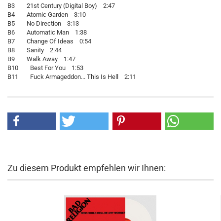
B3 21st Century (Digital Boy) 2:47
B4 Atomic Garden 3:10
B5 No Direction 3:13
B6 Automatic Man 1:38
B7 Change Of Ideas 0:54
B8 Sanity 2:44
B9 Walk Away 1:47
B10 Best For You 1:53
B11 Fuck Armageddon... This Is Hell 2:11
Zu diesem Produkt empfehlen wir Ihnen: