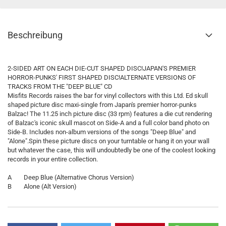
Beschreibung
2-SIDED ART ON EACH DIE-CUT SHAPED DISC!JAPAN'S PREMIER
HORROR-PUNKS' FIRST SHAPED DISC!ALTERNATE VERSIONS OF
TRACKS FROM THE "DEEP BLUE" CD
Misfits Records raises the bar for vinyl collectors with this Ltd. Ed skull
shaped picture disc maxi-single from Japan's premier horror-punks
Balzac! The 11.25 inch picture disc (33 rpm) features a die cut rendering
of Balzac's iconic skull mascot on Side-A and a full color band photo on
Side-B. Includes non-album versions of the songs "Deep Blue" and
"Alone".Spin these picture discs on your turntable or hang it on your wall
but whatever the case, this will undoubtedly be one of the coolest looking
records in your entire collection.
A Deep Blue (Alternative Chorus Version)
B Alone (Alt Version)