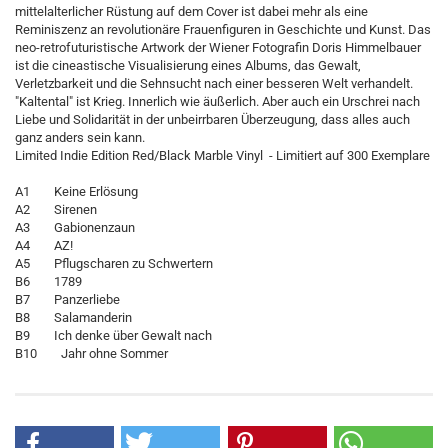
mittelalterlicher Rüstung auf dem Cover ist dabei mehr als eine
Reminiszenz an revolutionäre Frauenfiguren in Geschichte und Kunst. Das
neo-retrofuturistische Artwork der Wiener Fotografin Doris Himmelbauer
ist die cineastische Visualisierung eines Albums, das Gewalt,
Verletzbarkeit und die Sehnsucht nach einer besseren Welt verhandelt.
"Kaltental" ist Krieg. Innerlich wie äußerlich. Aber auch ein Urschrei nach
Liebe und Solidarität in der unbeirrbaren Überzeugung, dass alles auch
ganz anders sein kann.
Limited Indie Edition Red/Black Marble Vinyl - Limitiert auf 300 Exemplare
A1 Keine Erlösung
A2 Sirenen
A3 Gabionenzaun
A4 AZ!
A5 Pflugscharen zu Schwertern
B6 1789
B7 Panzerliebe
B8 Salamanderin
B9 Ich denke über Gewalt nach
B10 Jahr ohne Sommer