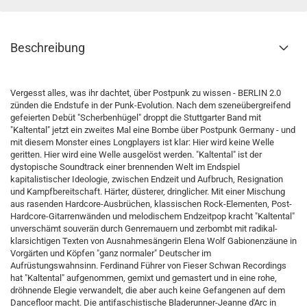
Beschreibung
Vergesst alles, was ihr dachtet, über Postpunk zu wissen - BERLIN 2.0
zünden die Endstufe in der Punk-Evolution. Nach dem szeneübergreifend
gefeierten Debüt "Scherbenhügel" droppt die Stuttgarter Band mit
"Kaltental" jetzt ein zweites Mal eine Bombe über Postpunk Germany - und
mit diesem Monster eines Longplayers ist klar: Hier wird keine Welle
geritten. Hier wird eine Welle ausgelöst werden. "Kaltental" ist der
dystopische Soundtrack einer brennenden Welt im Endspiel
kapitalistischer Ideologie, zwischen Endzeit und Aufbruch, Resignation
und Kampfbereitschaft. Härter, düsterer, dringlicher. Mit einer Mischung
aus rasenden Hardcore-Ausbrüchen, klassischen Rock-Elementen, Post-
Hardcore-Gitarrenwänden und melodischem Endzeitpop kracht "Kaltental"
unverschämt souverän durch Genremauern und zerbombt mit radikal-
klarsichtigen Texten von Ausnahmesängerin Elena Wolf Gabionenzäune in
Vorgärten und Köpfen "ganz normaler" Deutscher im
Aufrüstungswahnsinn. Ferdinand Führer von Fieser Schwan Recordings
hat "Kaltental" aufgenommen, gemixt und gemastert und in eine rohe,
dröhnende Elegie verwandelt, die aber auch keine Gefangenen auf dem
Dancefloor macht. Die antifaschistische Bladerunner-Jeanne d'Arc in