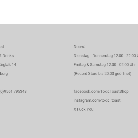
ast
Doors:
& Drinks
Dienstag - Donnerstag 12.00 - 22.00 
ürglaß 14
Freitag & Samstag 12.00 - 02.00 Uhr
burg
(Record Store bis 20.00 geöffnet)
 (0)9561 795348
facebook.com/ToxicToastShop
instagram.com/toxic_toast_
X Fuck You!