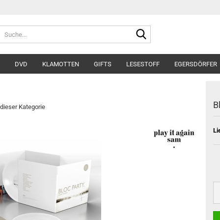
Suche...
DVD
KLAMOTTEN
GIFTS
LESESTOFF
EGERSDÖRFER
B
 dieser Kategorie
Li