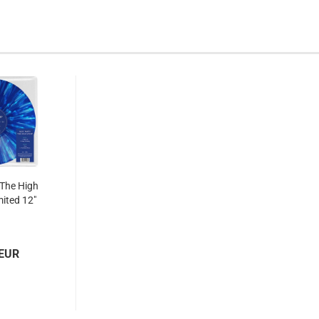
 The High
mited 12"
 EUR