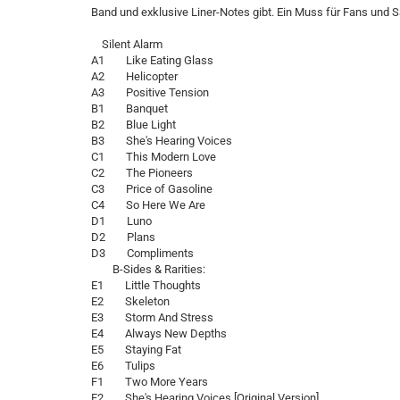
Band und exklusive Liner-Notes gibt. Ein Muss für Fans und
Silent Alarm
A1 Like Eating Glass
A2 Helicopter
A3 Positive Tension
B1 Banquet
B2 Blue Light
B3 She's Hearing Voices
C1 This Modern Love
C2 The Pioneers
C3 Price of Gasoline
C4 So Here We Are
D1 Luno
D2 Plans
D3 Compliments
B-Sides & Rarities:
E1 Little Thoughts
E2 Skeleton
E3 Storm And Stress
E4 Always New Depths
E5 Staying Fat
E6 Tulips
F1 Two More Years
F2 She's Hearing Voices [Original Version]