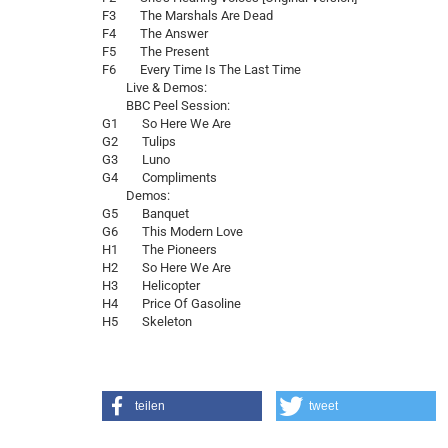
F3 The Marshals Are Dead
F4 The Answer
F5 The Present
F6 Every Time Is The Last Time
Live & Demos:
BBC Peel Session:
G1 So Here We Are
G2 Tulips
G3 Luno
G4 Compliments
Demos:
G5 Banquet
G6 This Modern Love
H1 The Pioneers
H2 So Here We Are
H3 Helicopter
H4 Price Of Gasoline
H5 Skeleton
teilen
tweet