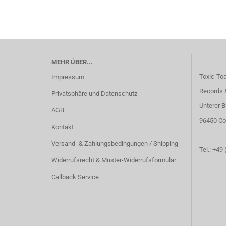
MEHR ÜBER...
Toxic-To
Impressum
Records 
Privatsphäre und Datenschutz
Unterer B
AGB
96450 Co
Kontakt
Versand- & Zahlungsbedingungen / Shipping
Tel.: +49
Widerrufsrecht & Muster-Widerrufsformular
Callback Service