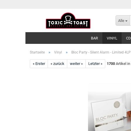
Alle
BAR
VINYL
CD
»
»
Startseite
Vinyl
Bloc Party - Silent Alarm - Limited 4LP
« Erster
« zurück
weiter »
Letzter »
1700
Artikel in