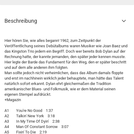
Beschreibung
Hier hören Sie, wie alles begann! 1962, zum Zeitpunkt der
Veröffentlichung seines Debütalbums waren Musiker wie Joan Baez und
das Kingston Trio jedem ein Begriff. Doch wer bereits Bob Dylan auf der
Rechnung hatte, der kannte jemanden, den später jeder kennen musste.
Hier legte der Barde das Fundament für den Weg, den er später beschritt
und auf dem alle anderen ihm folgten.
Man sollte jedoch nicht verheimlichen, dass das Album damals floppte
und erst im nachhinein wirklich jeder behauptete, man hätte das Talent
natürlich sofort erkannt. Dylan ehrt gleichermaßen die Tradition
amerikanischer Blues- und Folkmusik, wie er dem Material seinen
eigenen Stempel aufdrückt.
+Magazin
A1 You're No Good 1:37
A2 Talkin' New York 3:18
A3 In My Time Of Dyin' 2:38
A4 Man Of Constant Sorrow 3:07
A5 Fixin' To Die 2:19