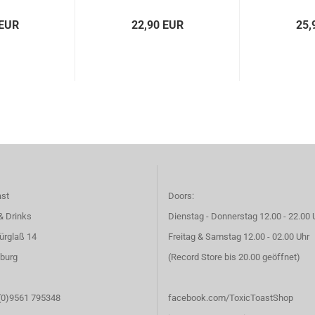
 EUR
22,90 EUR
25,
ast
Doors:
& Drinks
Dienstag - Donnerstag 12.00 - 22.00 
ürglaß 14
Freitag & Samstag 12.00 - 02.00 Uhr
burg
(Record Store bis 20.00 geöffnet)
 (0)9561 795348
facebook.com/ToxicToastShop