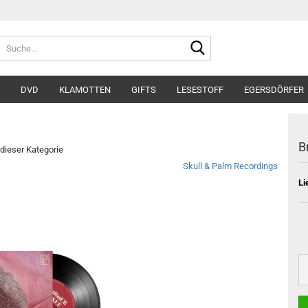
Suche...
DVD
KLAMOTTEN
GIFTS
LESESTOFF
EGERSDÖRFER
B
 dieser Kategorie
Skull & Palm Recordings
Li