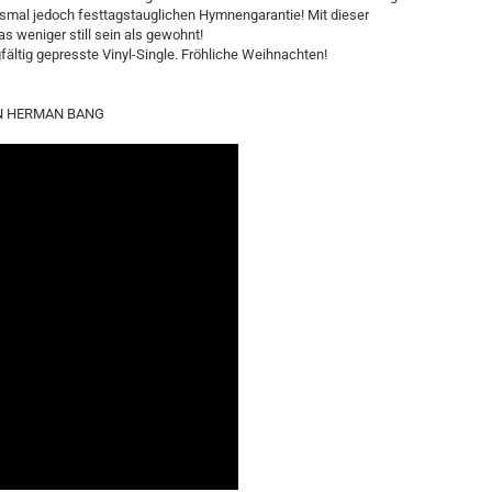
esmal jedoch festtagstauglichen Hymnengarantie! Mit dieser
as weniger still sein als gewohnt!
gfältig gepresste Vinyl-Single. Fröhliche Weihnachten!
VON HERMAN BANG