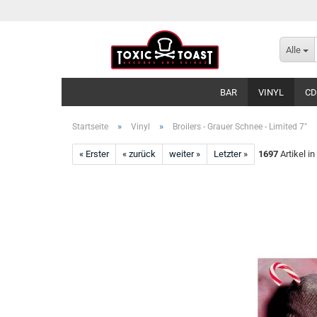
Alle
BAR
VINYL
CD
»
»
Startseite
Vinyl
Broilers - Grauer Schnee - Limited 7"
« Erster
« zurück
weiter »
Letzter »
1697
Artikel in