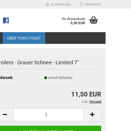
Kundenlogin
Merkzettel
Ihr Warenkorb
0,00 EUR
ÜBER TOXIC-TOAST
roilers - Grauer Schnee - Limited 7"
eferzeit:
sofort lieferbar
11,50 EUR
zzgl.
Versand