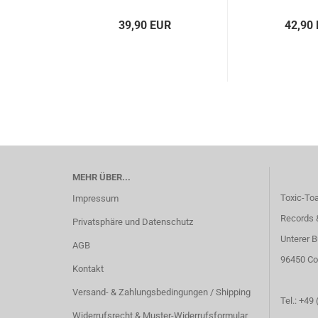
39,90 EUR
42,90
MEHR ÜBER...
Toxic-To
Impressum
Records 
Privatsphäre und Datenschutz
Unterer B
AGB
96450 Co
Kontakt
Versand- & Zahlungsbedingungen / Shipping
Tel.: +49
Widerrufsrecht & Muster-Widerrufsformular