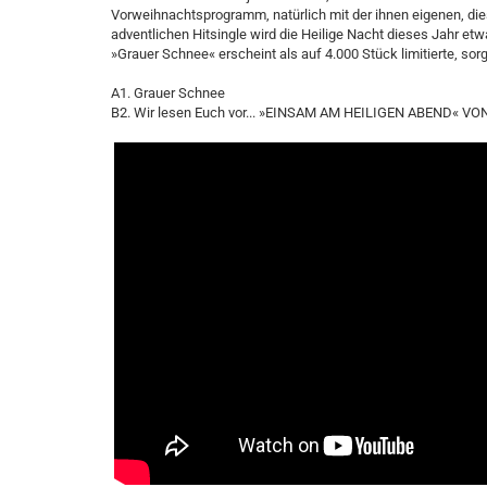
Vorweihnachtsprogramm, natürlich mit der ihnen eigenen, di
adventlichen Hitsingle wird die Heilige Nacht dieses Jahr etw
»Grauer Schnee« erscheint als auf 4.000 Stück limitierte, sor
A1. Grauer Schnee
B2. Wir lesen Euch vor... »EINSAM AM HEILIGEN ABEND« 