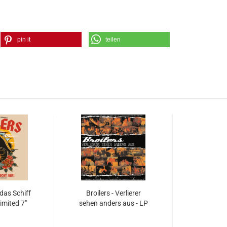
pin it
teilen
 das Schiff
Broilers - Verlierer
Limited 7"
sehen anders aus - LP