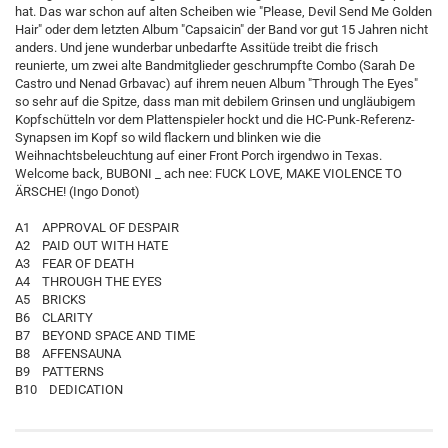
hat. Das war schon auf alten Scheiben wie "Please, Devil Send Me Golden
Hair" oder dem letzten Album "Capsaicin" der Band vor gut 15 Jahren nicht
anders. Und jene wunderbar unbedarfte Assitüde treibt die frisch
reunierte, um zwei alte Bandmitglieder geschrumpfte Combo (Sarah De
Castro und Nenad Grbavac) auf ihrem neuen Album "Through The Eyes"
so sehr auf die Spitze, dass man mit debilem Grinsen und ungläubigem
Kopfschütteln vor dem Plattenspieler hockt und die HC-Punk-Referenz-
Synapsen im Kopf so wild flackern und blinken wie die
Weihnachtsbeleuchtung auf einer Front Porch irgendwo in Texas.
Welcome back, BUBONI _ ach nee: FUCK LOVE, MAKE VIOLENCE TO
ÄRSCHE! (Ingo Donot)
A1 APPROVAL OF DESPAIR
A2 PAID OUT WITH HATE
A3 FEAR OF DEATH
A4 THROUGH THE EYES
A5 BRICKS
B6 CLARITY
B7 BEYOND SPACE AND TIME
B8 AFFENSAUNA
B9 PATTERNS
B10 DEDICATION