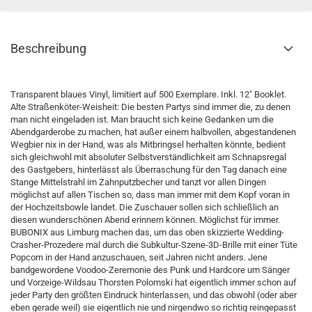
Beschreibung
Transparent blaues Vinyl, limitiert auf 500 Exemplare. Inkl. 12" Booklet.
Alte Straßenköter-Weisheit: Die besten Partys sind immer die, zu denen
man nicht eingeladen ist. Man braucht sich keine Gedanken um die
Abendgarderobe zu machen, hat außer einem halbvollen, abgestandenen
Wegbier nix in der Hand, was als Mitbringsel herhalten könnte, bedient
sich gleichwohl mit absoluter Selbstverständlichkeit am Schnapsregal
des Gastgebers, hinterlässt als Überraschung für den Tag danach eine
Stange Mittelstrahl im Zahnputzbecher und tanzt vor allen Dingen
möglichst auf allen Tischen so, dass man immer mit dem Kopf voran in
der Hochzeitsbowle landet. Die Zuschauer sollen sich schließlich an
diesen wunderschönen Abend erinnern können. Möglichst für immer.
BUBONIX aus Limburg machen das, um das oben skizzierte Wedding-
Crasher-Prozedere mal durch die Subkultur-Szene-3D-Brille mit einer Tüte
Popcorn in der Hand anzuschauen, seit Jahren nicht anders. Jene
bandgewordene Voodoo-Zeremonie des Punk und Hardcore um Sänger
und Vorzeige-Wildsau Thorsten Polomski hat eigentlich immer schon auf
jeder Party den größten Eindruck hinterlassen, und das obwohl (oder aber
eben gerade weil) sie eigentlich nie und nirgendwo so richtig reingepasst