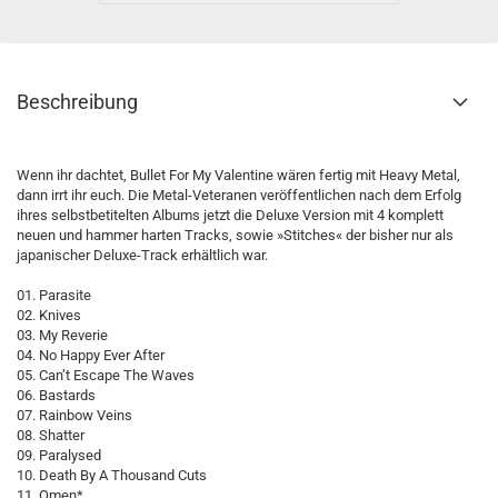
Beschreibung
Wenn ihr dachtet, Bullet For My Valentine wären fertig mit Heavy Metal,
dann irrt ihr euch. Die Metal-Veteranen veröffentlichen nach dem Erfolg
ihres selbstbetitelten Albums jetzt die Deluxe Version mit 4 komplett
neuen und hammer harten Tracks, sowie »Stitches« der bisher nur als
japanischer Deluxe-Track erhältlich war.
01. Parasite
02. Knives
03. My Reverie
04. No Happy Ever After
05. Can’t Escape The Waves
06. Bastards
07. Rainbow Veins
08. Shatter
09. Paralysed
10. Death By A Thousand Cuts
11. Omen*