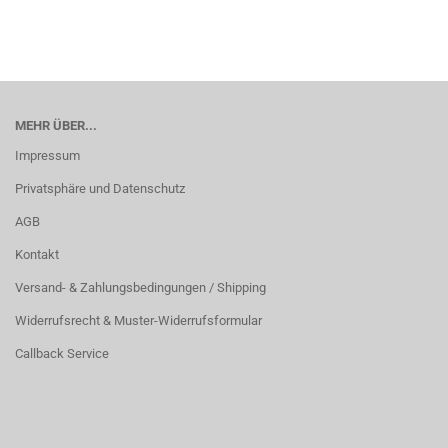
MEHR ÜBER...
Impressum
Privatsphäre und Datenschutz
AGB
Kontakt
Versand- & Zahlungsbedingungen / Shipping
Widerrufsrecht & Muster-Widerrufsformular
Callback Service