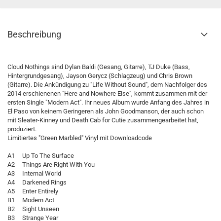
Beschreibung
Cloud Nothings sind Dylan Baldi (Gesang, Gitarre), TJ Duke (Bass,
Hintergrundgesang), Jayson Gerycz (Schlagzeug) und Chris Brown
(Gitarre). Die Ankündigung zu "Life Without Sound", dem Nachfolger des
2014 erschienenen "Here and Nowhere Else", kommt zusammen mit der
ersten Single "Modern Act". Ihr neues Album wurde Anfang des Jahres in
El Paso von keinem Geringeren als John Goodmanson, der auch schon
mit Sleater-Kinney und Death Cab for Cutie zusammengearbeitet hat,
produziert.
Limitiertes "Green Marbled" Vinyl mit Downloadcode
A1 Up To The Surface
A2 Things Are Right With You
A3 Internal World
A4 Darkened Rings
A5 Enter Entirely
B1 Modern Act
B2 Sight Unseen
B3 Strange Year