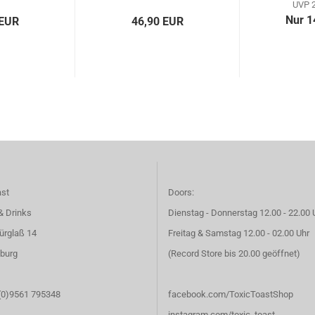
UVP 2
Nur 1
 EUR
46,90 EUR
ast
Doors:
& Drinks
Dienstag - Donnerstag 12.00 - 22.00 
ürglaß 14
Freitag & Samstag 12.00 - 02.00 Uhr
burg
(Record Store bis 20.00 geöffnet)
 (0)9561 795348
facebook.com/ToxicToastShop
instagram.com/toxic_toast_