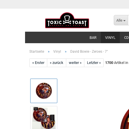
Alle
BAR
VINYL
CD
»
»
Startseite
Vinyl
David Bowie - Zeroes - 7"
« Erster
« zurück
weiter »
Letzter »
1700
Artikel in