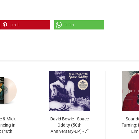
pin it
teilen
e & Mick
David Bowie - Space
Soundt
ncing In
Oddity (50th
Turning: 
t (40th
Anniversary-EP) - 7"
Lim
ry)...
Box...