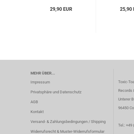
29,90 EUR
25,90
MEHR ÜBER...
Toxic-To
Impressum
Records 
Privatsphäre und Datenschutz
Unterer B
AGB
96450 Co
Kontakt
Versand- & Zahlungsbedingungen / Shipping
Tel.: +49
Widerrufsrecht & Muster-Widerrufsformular