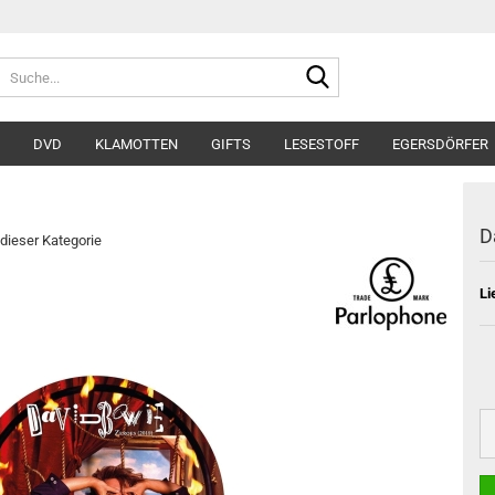
Suche...
DVD
KLAMOTTEN
GIFTS
LESESTOFF
EGERSDÖRFER
D
 dieser Kategorie
Li