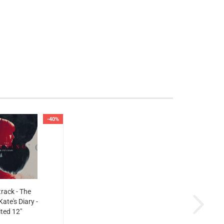
-40%
rack - The
Kate's Diary -
ited 12"