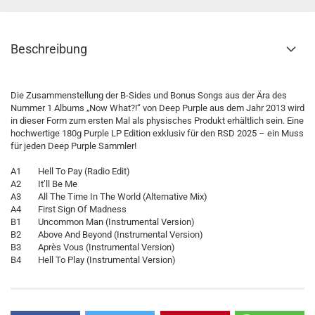
Beschreibung
Die Zusammenstellung der B-Sides und Bonus Songs aus der Ära des
Nummer 1 Albums „Now What?!“ von Deep Purple aus dem Jahr 2013 wird
in dieser Form zum ersten Mal als physisches Produkt erhältlich sein. Eine
hochwertige 180g Purple LP Edition exklusiv für den RSD 2025 – ein Muss
für jeden Deep Purple Sammler!
A1 Hell To Pay (Radio Edit)
A2 It’ll Be Me
A3 All The Time In The World (Alternative Mix)
A4 First Sign Of Madness
B1 Uncommon Man (Instrumental Version)
B2 Above And Beyond (Instrumental Version)
B3 Après Vous (Instrumental Version)
B4 Hell To Play (Instrumental Version)