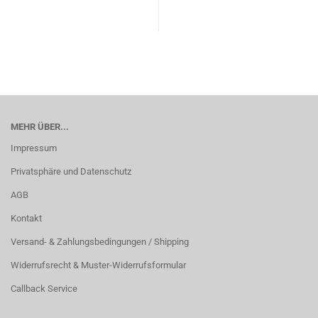
MEHR ÜBER...
Impressum
Privatsphäre und Datenschutz
AGB
Kontakt
Versand- & Zahlungsbedingungen / Shipping
Widerrufsrecht & Muster-Widerrufsformular
Callback Service