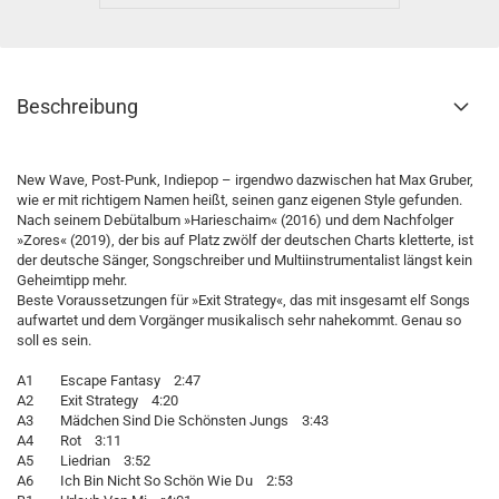
Beschreibung
New Wave, Post-Punk, Indiepop – irgendwo dazwischen hat Max Gruber,
wie er mit richtigem Namen heißt, seinen ganz eigenen Style gefunden.
Nach seinem Debütalbum »Harieschaim« (2016) und dem Nachfolger
»Zores« (2019), der bis auf Platz zwölf der deutschen Charts kletterte, ist
der deutsche Sänger, Songschreiber und Multiinstrumentalist längst kein
Geheimtipp mehr.
Beste Voraussetzungen für »Exit Strategy«, das mit insgesamt elf Songs
aufwartet und dem Vorgänger musikalisch sehr nahekommt. Genau so
soll es sein.
A1 Escape Fantasy 2:47
A2 Exit Strategy 4:20
A3 Mädchen Sind Die Schönsten Jungs 3:43
A4 Rot 3:11
A5 Liedrian 3:52
A6 Ich Bin Nicht So Schön Wie Du 2:53