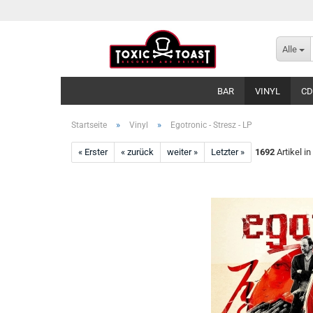
Alle
BAR
VINYL
CD
»
»
Startseite
Vinyl
Egotronic - Stresz - LP
« Erster
« zurück
weiter »
Letzter »
1692
Artikel in