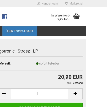
Kundenlogin
Merkzettel
Ihr Warenkorb
0,00 EUR
ÜBER TOXIC-TOAST
gotronic - Stresz - LP
eferzeit:
sofort lieferbar
20,90 EUR
zzgl.
Versand