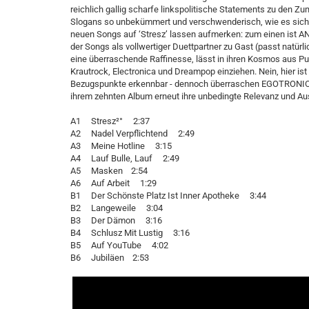
reichlich gallig scharfe linkspolitische Statements zu den
Slogans so unbekümmert und verschwenderisch, wie es sich t
neuen Songs auf ‘Stresz’ lassen aufmerken: zum einen ist 
der Songs als vollwertiger Duettpartner zu Gast (passt natür
eine überraschende Raffinesse, lässt in ihren Kosmos aus Pu
Krautrock, Electronica und Dreampop einziehen. Nein, hier ist n
Bezugspunkte erkennbar - dennoch überraschen EGOTRONIC im
ihrem zehnten Album erneut ihre unbedingte Relevanz und A
A1 Stresz²° 2:37
A2 Nadel Verpflichtend 2:49
A3 Meine Hotline 3:15
A4 Lauf Bulle, Lauf 2:49
A5 Masken 2:54
A6 Auf Arbeit 1:29
B1 Der Schönste Platz Ist Inner Apotheke 3:44
B2 Langeweile 3:04
B3 Der Dämon 3:16
B4 Schlusz Mit Lustig 3:16
B5 Auf YouTube 4:02
B6 Jubiläen 2:53