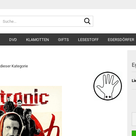
Suche...
DVD
KLAMOTTEN
GIFTS
LESESTOFF
EGERSDÖRFER
E
 dieser Kategorie
Li