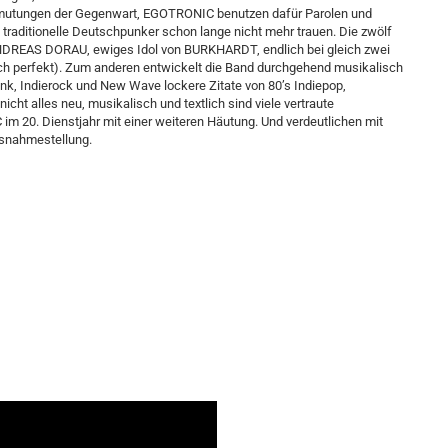
 Zumutungen der Gegenwart, EGOTRONIC benutzen dafür Parolen und
raditionelle Deutschpunker schon lange nicht mehr trauen. Die zwölf
ANDREAS DORAU, ewiges Idol von BURKHARDT, endlich bei gleich zwei
lich perfekt). Zum anderen entwickelt die Band durchgehend musikalisch
nk, Indierock und New Wave lockere Zitate von 80’s Indiepop,
icht alles neu, musikalisch und textlich sind viele vertraute
 20. Dienstjahr mit einer weiteren Häutung. Und verdeutlichen mit
usnahmestellung.