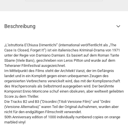
Beschreibung
„L'istruttoria E'Chiusa Dimentichi“ (international veröffentlicht als „The
Case Is Closed, Forget It“) ist ein italienisches Kriminal-Drama von 1971
unter der Regie von Damiano Damiani. Es basiert auf dem Roman Tante
Sbarre (Viele Bars), geschrieben von Leros Pitton und wurde auf dem
Teheraner Filmfestival ausgezeichnet.
Im Mittelpunkt des Films steht der Architekt Vanzi, der im Gefängnis
landet und in ein Komplott gegen einen unbequemen Zeugen des
organisierten Verbrechens verwickelt wird, das mit der Komplizenschaft
des Wachpersonals als Selbstmord ausgegeben wird. Der berühmte
Komponist Ennio Morricone schuf einen obskuren, aber weltweit geliebten
Score zu dem Thriller.
Die Tracks B2 und B3 ("Disordini (Titoli Versione Film)" und "Ordini
(Versione Alternativa)" waren Teil der Original-Aufnahmen, wurden aber
nicht für den endgültigen Filmschnitt verwendet.
50th Anniversary edition of 1000 individually numbered copies on orange
marbled vinyl