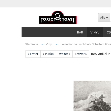
Alle
BAR
VINYL
CD
»
»
Startseite
Vinyl
Feine Sahne Fischfilet - Scheitern & V
« Erster
« zurück
weiter »
Letzter »
1692
Artikel in