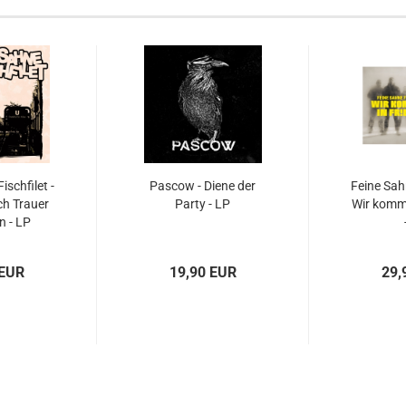
ischfilet -
Pascow - Diene der
Feine Sahn
h Trauer
Party - LP
Wir komme
n - LP
 EUR
19,90 EUR
29,