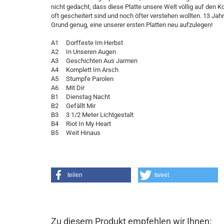
nicht gedacht, dass diese Platte unsere Welt völlig auf den K
oft gescheitert sind und noch öfter verstehen wollten. 13 Ja
Grund genug, eine unserer ersten Platten neu aufzulegen!
A1 Dorffeste Im Herbst
A2 In Unseren Augen
A3 Geschichten Aus Jarmen
A4 Komplett Im Arsch
A5 Stumpfe Parolen
A6 Mit Dir
B1 Dienstag Nacht
B2 Gefällt Mir
B3 3 1/2 Meter Lichtgestalt
B4 Riot In My Heart
B5 Weit Hinaus
teilen
tweet
Zu diesem Produkt empfehlen wir Ihnen: