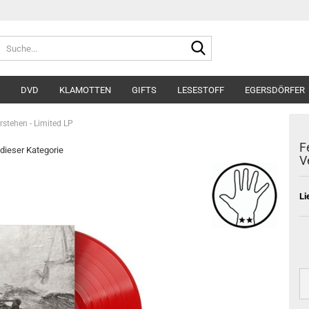
Suche...
DVD
KLAMOTTEN
GIFTS
LESESTOFF
EGERSDÖRFER
erstehen - Limited LP
F
 dieser Kategorie
V
Li