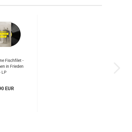
e Fischfilet -
n in Frieden
- LP
90 EUR