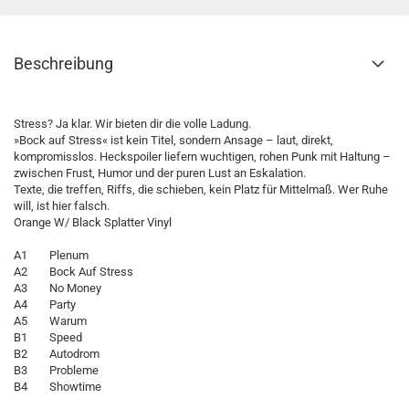
Beschreibung
Stress? Ja klar. Wir bieten dir die volle Ladung.
»Bock auf Stress« ist kein Titel, sondern Ansage – laut, direkt,
kompromisslos. Heckspoiler liefern wuchtigen, rohen Punk mit Haltung –
zwischen Frust, Humor und der puren Lust an Eskalation.
Texte, die treffen, Riffs, die schieben, kein Platz für Mittelmaß. Wer Ruhe
will, ist hier falsch.
Orange W/ Black Splatter Vinyl
A1 Plenum
A2 Bock Auf Stress
A3 No Money
A4 Party
A5 Warum
B1 Speed
B2 Autodrom
B3 Probleme
B4 Showtime